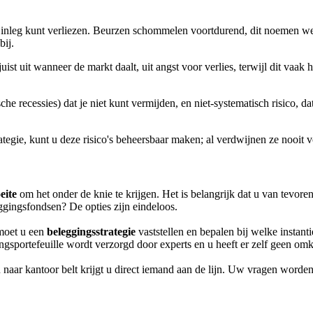
w inleg kunt verliezen. Beurzen schommelen voortdurend, dit noemen we vo
bij.
ist uit wanneer de markt daalt, uit angst voor verlies, terwijl dit vaa
che recessies) dat je niet kunt vermijden, en niet-systematisch risico, d
tegie, kunt u deze risico's beheersbaar maken; al verdwijnen ze nooit v
eite
om het onder de knie te krijgen. Het is belangrijk dat u van tevore
eggingsfondsen? De opties zijn eindeloos.
 moet u een
beleggingsstrategie
vaststellen en bepalen bij welke instant
sportefeuille wordt verzorgd door experts en u heeft er zelf geen omk
u naar kantoor belt krijgt u direct iemand aan de lijn. Uw vragen worden