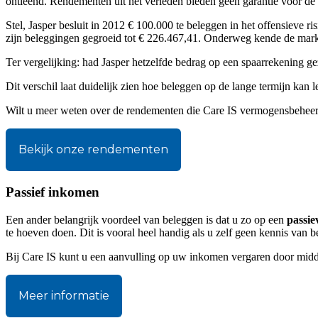
ontleend. Rendementen uit het verleden bieden geen garantie voor de
Stel, Jasper besluit in 2012 € 100.000 te beleggen in het offensieve r
zijn beleggingen gegroeid tot € 226.467,41. Onderweg kende de markt 
Ter vergelijking: had Jasper hetzelfde bedrag op een spaarrekening ge
Dit verschil laat duidelijk zien hoe beleggen op de lange termijn kan
Wilt u meer weten over de rendementen die Care IS vermogensbeheer
Bekijk onze rendementen
Passief inkomen
Een ander belangrijk voordeel van beleggen is dat u zo op een
passie
te hoeven doen. Dit is vooral heel handig als u zelf geen kennis van 
Bij Care IS kunt u een aanvulling op uw inkomen vergaren door midd
Meer informatie