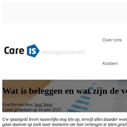
Over ons
Kosten
Wat is beleggen en wat zijn de v
Geschreven door
Jaap Steur
Laatst geüpdatet op 16 juni 2025
Uw spaargeld levert nauwelijks nog iets op, terwijl alles duurder wo
gaan daarom op zoek naar manieren om hun vermogen te laten groeien