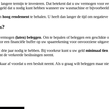
 langere termijn te investeren. Dat betekent dat u uw vermogen voor 
met geld dat u nodig kunt hebben wanneer uw wasmachine er bijvoorbeel
en
hoog rendement
te behalen. U heeft dan langer de tijd om negatiev
n?
w vermogen
(laten) beleggen
. Om te bepalen of beleggen een geschikte opt
oor een financiële buffer op uw spaarrekening voor onvoorziene uitgav
 drie jaar nodig te hebben. Bij voorkeur kunt u uw geld
minimaal tien
nt de verkeerde beslissingen neemt.
r af voordat u een besluit neemt. Als u graag wilt beleggen maar niet we