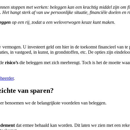
unnen stoppen met werken: beleggen kan een krachtig middel zijn om fin
Het hangt sterk af van uw persoonlijke situatie, financiële doelen en r
leggen
op een rij, zodat u een weloverwogen keuze kunt maken.
vermogen. U investeert geld om hier in de toekomst financieel van te pr
ies, in vastgoed, in kunst, in grondstoffen, etc. De opties zijn eindeloo
 de
risico’s
die beleggen met zich meebrengt. Toch is het de moeite waard
heerder
.
zichte van sparen?
der benoemen we de belangrijkste voordelen van beleggen.
ndement
dat ermee behaald kan worden. Dit laten we zien met een rek