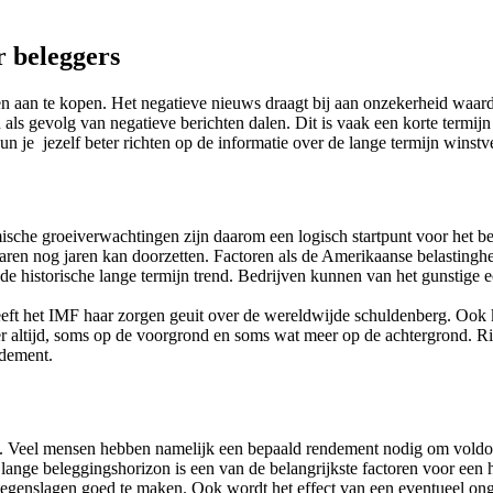
r beleggers
n te kopen. Het negatieve nieuws draagt bij aan onzekerheid waardoor z
 als gevolg van negatieve berichten dalen. Dit is vaak een korte termijn
n je jezelf beter richten op de informatie over de lange termijn winst
mische groeiverwachtingen zijn daarom een logisch startpunt voor het
aren nog jaren kan doorzetten. Factoren als de Amerikaanse belastinghe
 de historische lange termijn trend. Bedrijven kunnen van het gunstige 
eeft het IMF haar zorgen geuit over de wereldwijde schuldenberg. Ook 
r altijd, soms op de voorgrond en soms wat meer op de achtergrond. Ri
ndement.
eeft. Veel mensen hebben namelijk een bepaald rendement nodig om vold
 lange beleggingshorizon is een van de belangrijkste factoren voor een
e tegenslagen goed te maken. Ook wordt het effect van een eventueel o