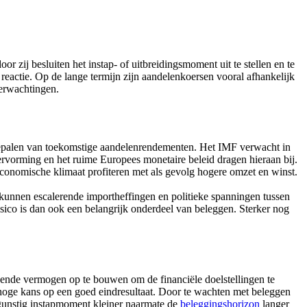
ij besluiten het instap- of uitbreidingsmoment uit te stellen en te
 reactie. Op de lange termijn zijn aandelenkoersen vooral afhankelijk
verwachtingen.
 bepalen van toekomstige aandelenrendementen. Het IMF verwacht in
rvorming en het ruime Europees monetaire beleid dragen hieraan bij.
economische klimaat profiteren met als gevolg hogere omzet en winst.
kunnen escalerende importheffingen en politieke spanningen tussen
sico is dan ook een belangrijk onderdeel van beleggen. Sterker nog
oende vermogen op te bouwen om de financiële doelstellingen te
 hoge kans op een goed eindresultaat. Door te wachten met beleggen
ngunstig instapmoment kleiner naarmate de
beleggingshorizon
langer