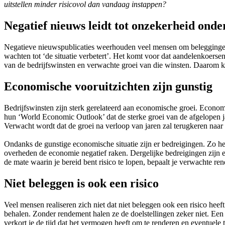
uitstellen minder risicovol dan vandaag instappen?
Negatief nieuws leidt tot onzekerheid onde
Negatieve nieuwspublicaties weerhouden veel mensen om beleggingen aa
wachten tot ‘de situatie verbetert’. Het komt voor dat aandelenkoersen
van de bedrijfswinsten en verwachte groei van die winsten. Daarom ku
Economische vooruitzichten zijn gunstig
Bedrijfswinsten zijn sterk gerelateerd aan economische groei. Econo
hun ‘World Economic Outlook’ dat de sterke groei van de afgelopen j
Verwacht wordt dat de groei na verloop van jaren zal terugkeren naar
Ondanks de gunstige economische situatie zijn er bedreigingen. Zo h
overheden de economie negatief raken. Dergelijke bedreigingen zijn e
de mate waarin je bereid bent risico te lopen, bepaalt je verwachte re
Niet beleggen is ook een risico
Veel mensen realiseren zich niet dat niet beleggen ook een risico h
behalen. Zonder rendement halen ze de doelstellingen zeker niet. Een
verkort je de tijd dat het vermogen heeft om te renderen en eventuel