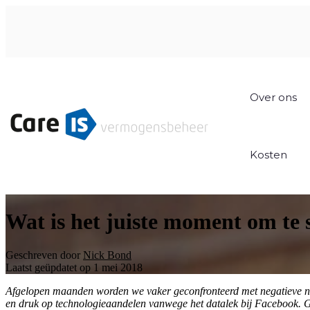
Over ons
Kosten
Wat is het juiste moment om te 
Geschreven door
Nick Bond
Laatst geüpdatet op 1 mei 2018
Afgelopen maanden worden we vaker geconfronteerd met negatieve nie
en druk op technologieaandelen vanwege het datalek bij Facebook. G