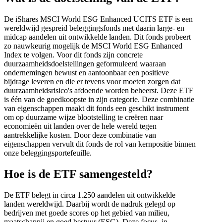
De iShares MSCI World ESG Enhanced UCITS ETF is een
wereldwijd gespreid beleggingsfonds met daarin large- en
midcap aandelen uit ontwikkelde landen. Dit fonds probeert
zo nauwkeurig mogelijk de MSCI World ESG Enhanced
Index te volgen. Voor dit fonds zijn concrete
duurzaamheidsdoelstellingen geformuleerd waaraan
ondernemingen bewust en aantoonbaar een positieve
bijdrage leveren en die er tevens voor moeten zorgen dat
duurzaamheidsrisico's afdoende worden beheerst. Deze ETF
is één van de goedkoopste in zijn categorie. Deze combinatie
van eigenschappen maakt dit fonds een geschikt instrument
om op duurzame wijze blootstelling te creëren naar
economieën uit landen over de hele wereld tegen
aantrekkelijke kosten. Door deze combinatie van
eigenschappen vervult dit fonds de rol van kernpositie binnen
onze beleggingsportefeuille.
Hoe is de ETF samengesteld?
De ETF belegt in circa 1.250 aandelen uit ontwikkelde
landen wereldwijd. Daarbij wordt de nadruk gelegd op
bedrijven met goede scores op het gebied van milieu,
maatschappij en goed bestuur (ESG). Deze focus, in