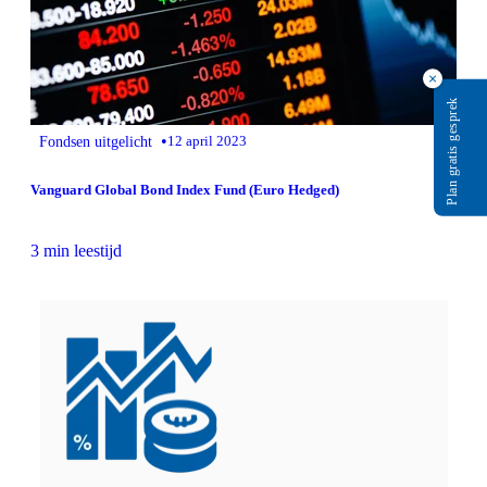
×
Plan gratis gesprek
•
Fondsen uitgelicht
12 april 2023
Vanguard Global Bond Index Fund (Euro Hedged)
3 min leestijd