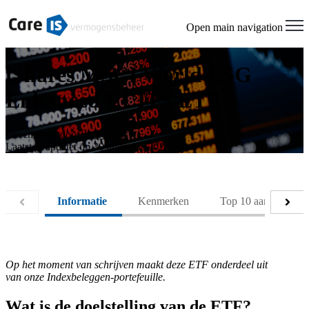
Open main navigation
iShares MSCI World ESG
Enhanced UCITS ETF
Geschreven door
Jaap Steur
Laatst geüpdatet op 30 augustus 2024
Informatie
Kenmerken
Top 10 aandelen
Op het moment van schrijven maakt deze ETF onderdeel uit
van onze Indexbeleggen-portefeuille.
Wat is de doelstelling van de ETF?