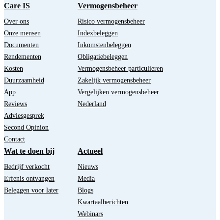
Care IS
Vermogensbeheer
Over ons
Risico vermogensbeheer
Onze mensen
Indexbeleggen
Documenten
Inkomstenbeleggen
Rendementen
Obligatiebeleggen
Kosten
Vermogensbeheer particulieren
Duurzaamheid
Zakelijk vermogensbeheer
App
Vergelijken vermogensbeheer
Reviews
Nederland
Adviesgesprek
Second Opinion
Contact
Wat te doen bij
Actueel
Bedrijf verkocht
Nieuws
Erfenis ontvangen
Media
Beleggen voor later
Blogs
Kwartaalberichten
Webinars