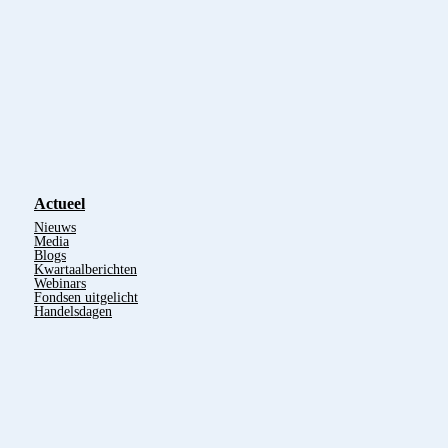
Actueel
Nieuws
Media
Blogs
Kwartaalberichten
Webinars
Fondsen uitgelicht
Handelsdagen