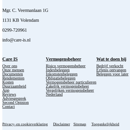
Mgr. C. Veermanlaan 1G
1131 KB Volendam
0299-720961
info@care-is.nl
Care IS
Vermogensbeheer
Wat te doen bij
Over ons
Risico vermogensbeheer
Bedrijf verkocht
Onze mensen
Indexbeleggen
Erfenis ontvangen
Documenten
Inkomstenbeleggen
Beleggen voor later
Rendementen
Obligatiebeleggen
Kosten
Vermogensbeheer particulieren
Duurzaamheid
Zakelijk vermogensbeheer
App
Vergelijken vermogensbeheer
Reviews
Nederland
Adviesgesprek
Second Opinion
Contact
Privacy- en cookieverklaring
Disclaimer
Sitemap
Toegankelijkheid