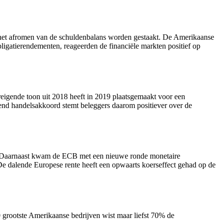
l het afromen van de schuldenbalans worden gestaakt. De Amerikaanse
bligatierendementen, reageerden de financiële markten positief op
eigende toon uit 2018 heeft in 2019 plaatsgemaakt voor een
end handelsakkoord stemt beleggers daarom positiever over de
en. Daarnaast kwam de ECB met een nieuwe ronde monetaire
 De dalende Europese rente heeft een opwaarts koerseffect gehad op de
0 grootste Amerikaanse bedrijven wist maar liefst 70% de