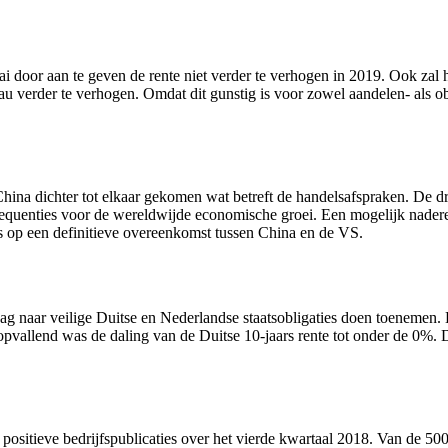
i door aan te geven de rente niet verder te verhogen in 2019. Ook za
eau verder te verhogen. Omdat dit gunstig is voor zowel aandelen- als o
ina dichter tot elkaar gekomen wat betreft de handelsafspraken. De dr
sequenties voor de wereldwijde economische groei. Een mogelijk nader
 op een definitieve overeenkomst tussen China en de VS.
aag naar veilige Duitse en Nederlandse staatsobligaties doen toenem
opvallend was de daling van de Duitse 10-jaars rente tot onder de 0%.
positieve bedrijfspublicaties over het vierde kwartaal 2018. Van de 50