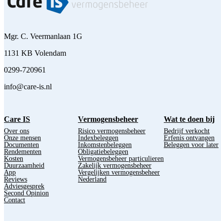
Mgr. C. Veermanlaan 1G
1131 KB Volendam
0299-720961
info@care-is.nl
Care IS
Vermogensbeheer
Wat te doen bij
Over ons
Risico vermogensbeheer
Bedrijf verkocht
Onze mensen
Indexbeleggen
Erfenis ontvangen
Documenten
Inkomstenbeleggen
Beleggen voor later
Rendementen
Obligatiebeleggen
Kosten
Vermogensbeheer particulieren
Duurzaamheid
Zakelijk vermogensbeheer
App
Vergelijken vermogensbeheer
Reviews
Nederland
Adviesgesprek
Second Opinion
Contact