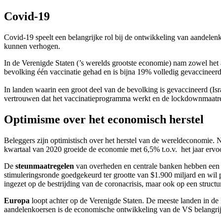
Covid-19
Covid-19 speelt een belangrijke rol bij de ontwikkeling van aandelen
kunnen verhogen.
In de Verenigde Staten (’s werelds grootste economie) nam zowel het a
bevolking één vaccinatie gehad en is bijna 19% volledig gevaccineerd
In landen waarin een groot deel van de bevolking is gevaccineerd (Is
vertrouwen dat het vaccinatieprogramma werkt en de lockdownmaatre
Optimisme over het economisch herstel
Beleggers zijn optimistisch over het herstel van de wereldeconomie. 
kwartaal van 2020 groeide de economie met 6,5% t.o.v. het jaar erv
De
steunmaatregelen
van overheden en centrale banken hebben een b
stimuleringsronde goedgekeurd ter grootte van $1.900 miljard en wil p
ingezet op de bestrijding van de coronacrisis, maar ook op een struct
Europa
loopt achter op de Verenigde Staten. De meeste landen in d
aandelenkoersen is de economische ontwikkeling van de VS belangri