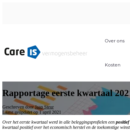
Over ons
Kosten
Rapportage eerste kwartaal 202
Geschreven door
Jaap Steur
Laatst geüpdatet op 1 april 2021
Over het eerste kwartaal werd in alle beleggingsprofielen een
positie
kwartaal positief over het economisch herstel en de toekomstige wins