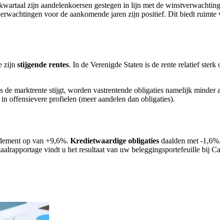
n kwartaal zijn aandelenkoersen gestegen in lijn met de winstverwachti
rwachtingen voor de aankomende jaren zijn positief. Dit biedt ruimte v
e zijn
stijgende rentes
.
In de Verenigde Staten is de rente relatief ster
s de marktrente stijgt, worden vastrentende obligaties namelijk minder a
n offensievere profielen (meer aandelen dan obligaties).
endement op van +9,6%.
Kredietwaardige obligaties
daalden met -1,6%
aalrapportage vindt u het resultaat van uw beleggingsportefeuille bij