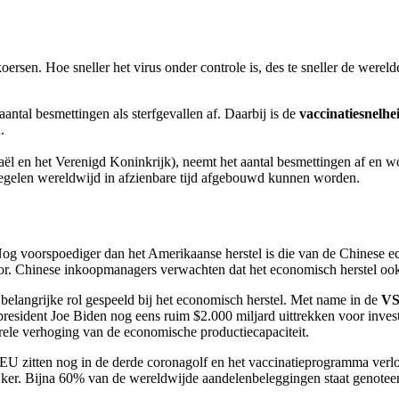
koersen. Hoe sneller het virus onder controle is, des te sneller de we
antal besmettingen als sterfgevallen af. Daarbij is de
vaccinatiesnelhe
.
raël en het Verenigd Koninkrijk), neemt het aantal besmettingen af en
gelen wereldwijd in afzienbare tijd afgebouwd kunnen worden.
Nog voorspoediger dan het Amerikaanse herstel is die van de Chinese e
oor. Chinese inkoopmanagers verwachten dat het economisch herstel ook
elangrijke rol gespeeld bij het economisch herstel. Met name in de
V
resident Joe Biden nog eens ruim $2.000 miljard uittrekken voor investe
urele verhoging van de economische productiecapaciteit.
e EU zitten nog in de derde coronagolf en het vaccinatieprogramma ver
jker. Bijna 60% van de wereldwijde aandelenbeleggingen staat genote