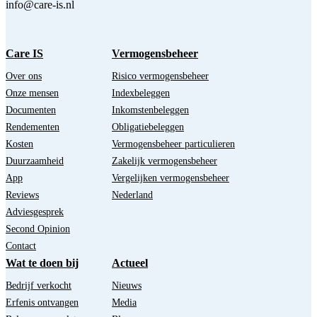
info@care-is.nl
Care IS
Vermogensbeheer
Over ons
Risico vermogensbeheer
Onze mensen
Indexbeleggen
Documenten
Inkomstenbeleggen
Rendementen
Obligatiebeleggen
Kosten
Vermogensbeheer particulieren
Duurzaamheid
Zakelijk vermogensbeheer
App
Vergelijken vermogensbeheer
Reviews
Nederland
Adviesgesprek
Second Opinion
Contact
Wat te doen bij
Actueel
Bedrijf verkocht
Nieuws
Erfenis ontvangen
Media