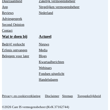
Duurzaamheid
Zakelijk vermogensbeheer
App
Vergelijken vermogensbeheer
Reviews
Nederland
Adviesgesprek
Second Opinion
Contact
Wat te doen bij
Actueel
Bedrijf verkocht
Nieuws
Erfenis ontvangen
Media
Beleggen voor later
Blogs
Kwartaalberichten
Webinars
Fondsen uitgelicht
Handelsdagen
Privacy- en cookieverklaring
Disclaimer
Sitemap
Toegankelijkheid
©2026 Care IS vermogensbeheer (KvK 37162744)