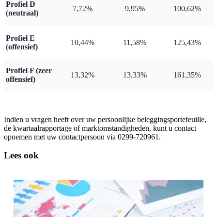
Profiel D
7,72%
9,95%
100,62%
(neutraal)
Profiel E
10,44%
11,58%
125,43%
(offensief)
Profiel F (zeer
13,32%
13,33%
161,35%
offensief)
Indien u vragen heeft over uw persoonlijke beleggingsportefeuille,
de kwartaalrapportage of marktomstandigheden, kunt u contact
opnemen met uw contactpersoon via 0299-720961.
Lees ook