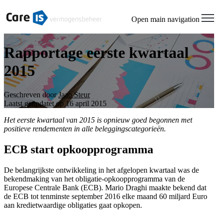
Open main navigation
Rapportage eerste kwartaal
2015
Geschreven door
Jaap Steur
Laatst geüpdatet op 16 april 2015
Het eerste kwartaal van 2015 is opnieuw goed begonnen met
positieve rendementen in alle beleggingscategorieën.
ECB start opkoopprogramma
De belangrijkste ontwikkeling in het afgelopen kwartaal was de
bekendmaking van het obligatie-opkoopprogramma van de
Europese Centrale Bank (ECB). Mario Draghi maakte bekend dat
de ECB tot tenminste september 2016 elke maand 60 miljard Euro
aan kredietwaardige obligaties gaat opkopen.