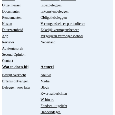
Onze mensen
Indexbeleggen
Documenten
Inkomstenbeleggen
Rendementen
Obligatiebeleggen
Kosten
Vermogensbeheer particulieren
Duurzaamheid
Zakelijk vermogensbeheer
App
Vergelijken vermogensbeheer
Reviews
Nederland
Adviesgesprek
Second Opinion
Contact
Wat te doen bij
Actueel
Bedrijf verkocht
Nieuws
Erfenis ontvangen
Media
Beleggen voor later
Blogs
Kwartaalberichten
Webinars
Fondsen uitgelicht
Handelsdagen