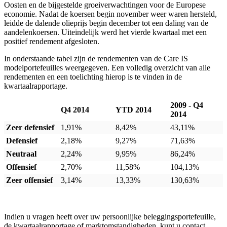
Oosten en de bijgestelde groeiverwachtingen voor de Europese
economie. Nadat de koersen begin november weer waren hersteld,
leidde de dalende olieprijs begin december tot een daling van de
aandelenkoersen. Uiteindelijk werd het vierde kwartaal met een
positief rendement afgesloten.
In onderstaande tabel zijn de rendementen van de Care IS
modelportefeuilles weergegeven. Een volledig overzicht van alle
rendementen en een toelichting hierop is te vinden in de
kwartaalrapportage.
2009 - Q4
Q4 2014
YTD 2014
2014
Zeer defensief
1,91%
8,42%
43,11%
Defensief
2,18%
9,27%
71,63%
Neutraal
2,24%
9,95%
86,24%
Offensief
2,70%
11,58%
104,13%
Zeer offensief
3,14%
13,33%
130,63%
Indien u vragen heeft over uw persoonlijke beleggingsportefeuille,
de kwartaalrapportage of marktomstandigheden, kunt u contact