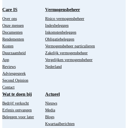
Care IS
Vermogensbeheer
Over ons
Risico vermogensbeheer
Onze mensen
Indexbeleggen
Documenten
Inkomstenbeleggen
Rendementen
Obligatiebeleggen
Kosten
Vermogensbeheer particulieren
Duurzaamheid
Zakelijk vermogensbeheer
App
Vergelijken vermogensbeheer
Reviews
Nederland
Adviesgesprek
Second Opinion
Contact
Wat te doen bij
Actueel
Bedrijf verkocht
Nieuws
Erfenis ontvangen
Media
Beleggen voor later
Blogs
Kwartaalberichten