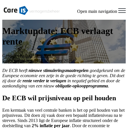
Open main navigation
Marktupdate: ECB verlaagt
rente
Geschreven door
Jaap Steur
Laatst geüpdatet op 12 september 2021
De ECB heeft
nieuwe stimuleringsmaatregelen
goedgekeurd om de
Europese economie een zetje in de goede richting te geven. Dit doet
zij door de
rente verder te verlagen
in negatief gebied en door de
aankondiging van een nieuw
obligatie-opkoopprogramma
.
De ECB wil prijsniveau op peil houden
Een kerntaak van veel centrale banken is het op peil houden van het
prijsniveau. Dit doen zij vaak door een bepaald inflatieniveau na te
streven. Sinds 2013 ligt de Europese inflatie structureel onder de
doelstelling van
2% inflatie per jaar
. Door de economie te