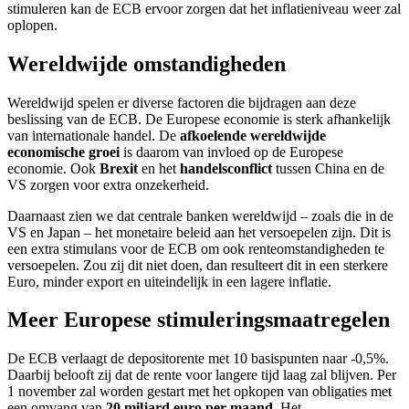
stimuleren kan de ECB ervoor zorgen dat het inflatieniveau weer zal
oplopen.
Wereldwijde omstandigheden
Wereldwijd spelen er diverse factoren die bijdragen aan deze
beslissing van de ECB. De Europese economie is sterk afhankelijk
van internationale handel. De
afkoelende wereldwijde
economische groei
is daarom van invloed op de Europese
economie. Ook
Brexit
en het
handelsconflict
tussen China en de
VS zorgen voor extra onzekerheid.
Daarnaast zien we dat centrale banken wereldwijd – zoals die in de
VS en Japan – het monetaire beleid aan het versoepelen zijn. Dit is
een extra stimulans voor de ECB om ook renteomstandigheden te
versoepelen. Zou zij dit niet doen, dan resulteert dit in een sterkere
Euro, minder export en uiteindelijk in een lagere inflatie.
Meer Europese stimuleringsmaatregelen
De ECB verlaagt de depositorente met 10 basispunten naar -0,5%.
Daarbij belooft zij dat de rente voor langere tijd laag zal blijven. Per
1 november zal worden gestart met het opkopen van obligaties met
een omvang van
20 miljard euro per maand
. Het