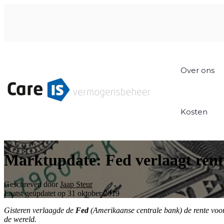
Over ons
Kosten
Marktupdate: Fed verlaagt ren
Geschreven door
Jaap Steur
Laatst geüpdatet op 31 oktober 2019
Gisteren verlaagde de
Fed
(Amerikaanse centrale bank) de rente voor
de wereld.