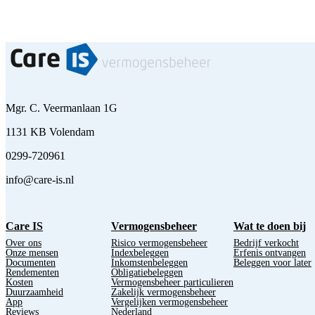
Mgr. C. Veermanlaan 1G
1131 KB Volendam
0299-720961
info@care-is.nl
Care IS
Vermogensbeheer
Wat te doen bij
Over ons
Risico vermogensbeheer
Bedrijf verkocht
Onze mensen
Indexbeleggen
Erfenis ontvangen
Documenten
Inkomstenbeleggen
Beleggen voor later
Rendementen
Obligatiebeleggen
Kosten
Vermogensbeheer particulieren
Duurzaamheid
Zakelijk vermogensbeheer
App
Vergelijken vermogensbeheer
Reviews
Nederland