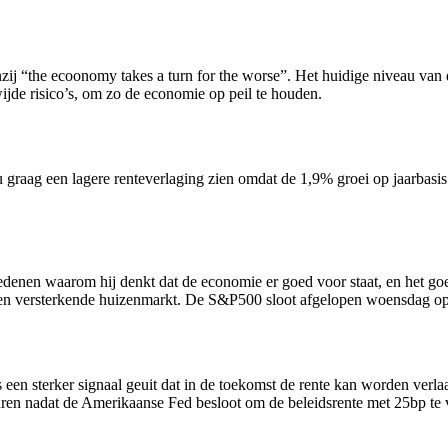
nzij “the ecoonomy takes a turn for the worse”. Het huidige niveau van
jde risico’s, om zo de economie op peil te houden.
u graag een lagere renteverlaging zien omdat de 1,9% groei op jaarbasis
edenen waarom hij denkt dat de economie er goed voor staat, en het go
een versterkende huizenmarkt. De S&P500 sloot afgelopen woensdag 
s een sterker signaal geuit dat in de toekomst de rente kan worden verla
uren nadat de Amerikaanse Fed besloot om de beleidsrente met 25bp te 