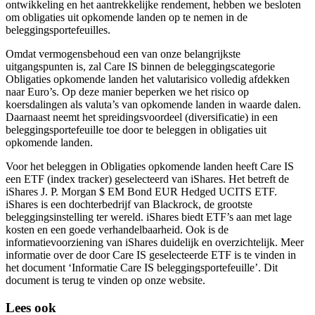
ontwikkeling en het aantrekkelijke rendement, hebben we besloten
om obligaties uit opkomende landen op te nemen in de
beleggingsportefeuilles.
Omdat vermogensbehoud een van onze belangrijkste
uitgangspunten is, zal Care IS binnen de beleggingscategorie
Obligaties opkomende landen het valutarisico volledig afdekken
naar Euro’s. Op deze manier beperken we het risico op
koersdalingen als valuta’s van opkomende landen in waarde dalen.
Daarnaast neemt het spreidingsvoordeel (diversificatie) in een
beleggingsportefeuille toe door te beleggen in obligaties uit
opkomende landen.
Voor het beleggen in Obligaties opkomende landen heeft Care IS
een ETF (index tracker) geselecteerd van iShares. Het betreft de
iShares J. P. Morgan $ EM Bond EUR Hedged UCITS ETF.
iShares is een dochterbedrijf van Blackrock, de grootste
beleggingsinstelling ter wereld. iShares biedt ETF’s aan met lage
kosten en een goede verhandelbaarheid. Ook is de
informatievoorziening van iShares duidelijk en overzichtelijk. Meer
informatie over de door Care IS geselecteerde ETF is te vinden in
het document ‘Informatie Care IS beleggingsportefeuille’. Dit
document is terug te vinden op onze website.
Lees ook