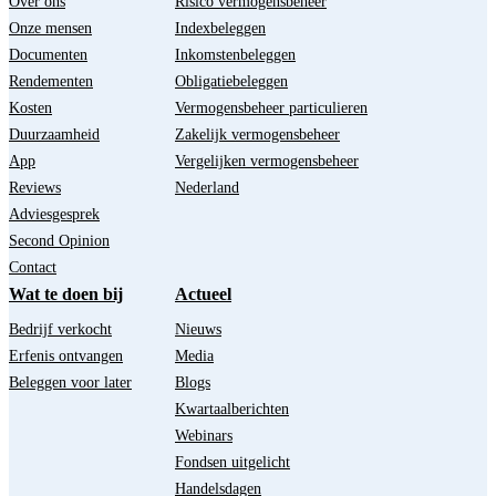
Over ons
Risico vermogensbeheer
Onze mensen
Indexbeleggen
Documenten
Inkomstenbeleggen
Rendementen
Obligatiebeleggen
Kosten
Vermogensbeheer particulieren
Duurzaamheid
Zakelijk vermogensbeheer
App
Vergelijken vermogensbeheer
Reviews
Nederland
Adviesgesprek
Second Opinion
Contact
Wat te doen bij
Actueel
Bedrijf verkocht
Nieuws
Erfenis ontvangen
Media
Beleggen voor later
Blogs
Kwartaalberichten
Webinars
Fondsen uitgelicht
Handelsdagen