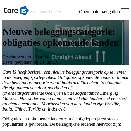
Open main navigation
Nieuwe beleggingscategorie:
obligaties opkomende landen
Geschreven door
Jaap Steur
Laatst geüpdatet op 14 juli 2015
Care IS heeft besloten een nieuwe beleggingscategorie op te nemen
in de beleggingsportefeuilles: Obligaties opkomende landen. Binnen
deze beleggingscategorie wordt hoofdzakelijk belegd in obligaties
die zijn uitgegeven door overheden of
(overheidsgerelateerde)bedrijven uit de zogenaamde Emerging
Markets. Hieronder vallen minder ontwikkelde landen met een sterk
groeiende economie. Voorbeelden van deze landen zijn Brazilië,
India, China, Turkije en Indonesië.
Obligaties uit opkomende landen zijn de afgelopen jaren steeds
populairder is geworden. De belangrijkste redenen hiervoor zijn: