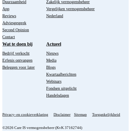
Duurzaamheid
Zakelijk vermogensbeheer
App
Vergelijken vermogensbeheer
Reviews
Nederland
Adviesgesprek
Second Opinion
Contact
Wat te doen bij
Actueel
Bedrijf verkocht
Nieuws
Erfenis ontvangen
Media
Beleggen voor later
Blogs
Kwartaalberichten
Webinars
Fondsen uitgelicht
Handelsdagen
Privacy- en cookieverklaring
Disclaimer
Sitemap
Toegankelijkheid
©2026 Care IS vermogensbeheer (KvK 37162744)