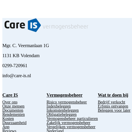
Mgr. C. Veermanlaan 1G
1131 KB Volendam
0299-720961
info@care-is.nl
Care IS
Vermogensbeheer
Wat te doen bij
Over ons
Risico vermogensbeheer
Bedrijf verkocht
Onze mensen
Indexbeleggen
Erfenis ontvangen
Documenten
Inkomstenbeleggen
Beleggen voor later
Rendementen
Obligatiebeleggen
Kosten
Vermogensbeheer particulieren
Duurzaamheid
Zakelijk vermogensbeheer
App
Vergelijken vermogensbeheer
Reviews
Nederland