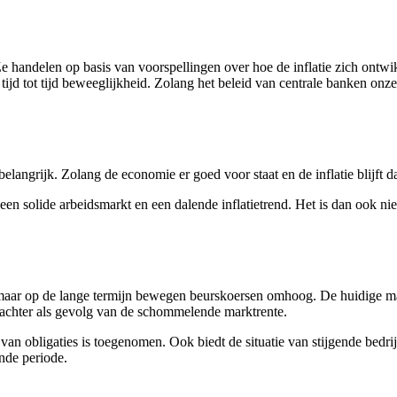
e handelen op basis van voorspellingen over hoe de inflatie zich ontwik
 tijd tot tijd beweeglijkheid. Zolang het beleid van centrale banken o
elangrijk. Zolang de economie er goed voor staat en de inflatie blijft da
n solide arbeidsmarkt en een dalende inflatietrend​​. Het is dan ook ni
aar op de lange termijn bewegen beurskoersen omhoog. De huidige markt
n achter als gevolg van de schommelende marktrente.
van obligaties is toegenomen. Ook biedt de situatie van stijgende bedr
ende periode.