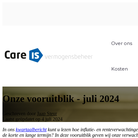
Over ons
Kosten
Onze vooruitblik - juli 2024
Geschreven door
Jaap Steur
Laatst geüpdatet op 4 juli 2024
In ons
kwartaalbericht
kunt u lezen hoe inflatie- en renteverwachting
de korte en lange termijn? In deze vooruitblik geven wij onze verw