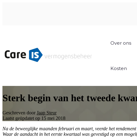
Over ons
Kosten
Sterk begin van het tweede kwa
Geschreven door
Jaap Steur
Laatst geüpdatet op 15 mei 2018
Na de beweeglijke maanden februari en maart, veerde het rendement i
Waar de aandacht in het eerste kwartaal was gevestigd op een mogeli