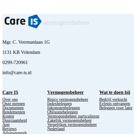
Mgr. C. Veermanlaan 1G
1131 KB Volendam
0299-720961
info@care-is.nl
Care IS
Vermogensbeheer
Wat te doen bij
Over ons
Risico vermogensbeheer
Bedrijf verkocht
Onze mensen
Indexbeleggen
Erfenis ontvangen
Documenten
Inkomstenbeleggen
Beleggen voor later
Rendementen
Obligatiebeleggen
Kosten
Vermogensbeheer particulieren
Duurzaamheid
Zakelijk vermogensbeheer
App
Vergelijken vermogensbeheer
Reviews
Nederland
Adviesgesprek