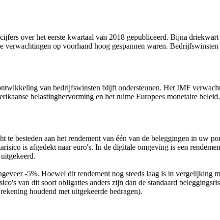
 cijfers over het eerste kwartaal van 2018 gepubliceerd. Bijna driekwar
 de verwachtingen op voorhand hoog gespannen waren. Bedrijfswinsten 
ontwikkeling van bedrijfswinsten blijft ondersteunen. Het IMF verwach
erikaanse belastinghervorming en het ruime Europees monetaire beleid.
ht te besteden aan het rendement van één van de beleggingen in uw
risico is afgedekt naar euro's. In de digitale omgeving is een rendemen
uitgekeerd.
veer -5%. Hoewel dit rendement nog steeds laag is in vergelijking met
sico's van dit soort obligaties anders zijn dan de standaard beleggingsr
 (rekening houdend met uitgekeerde bedragen).