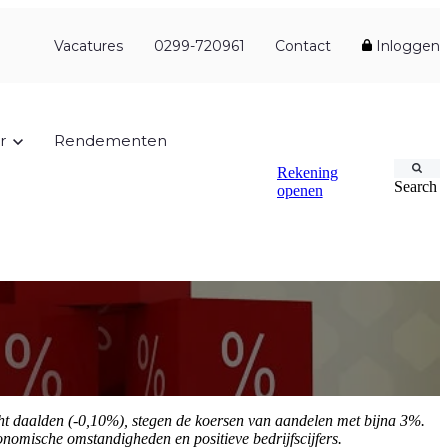
Vacatures
0299-720961
Contact
Inloggen
r
Rendementen
Rekening
Search
openen
cht daalden (-0,10%), stegen de koersen van aandelen met bijna 3%.
nomische omstandigheden en positieve bedrijfscijfers.