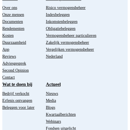
Over ons
Risico vermogensbeheer
Onze mensen
Indexbeleggen
Documenten
Inkomstenbeleggen
Rendementen
Obligatiebeleggen
Kosten
Vermogensbeheer particulieren
Duurzaamheid
Zakelijk vermogensbeheer
App
Vergelijken vermogensbeheer
Reviews
Nederland
Adviesgesprek
Second Opinion
Contact
Wat te doen bij
Actueel
Bedrijf verkocht
Nieuws
Erfenis ontvangen
Media
Beleggen voor later
Blogs
Kwartaalberichten
Webinars
Fondsen uitgelicht