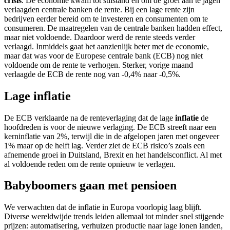
crisis
. De economie kwam tot stilstand en om de groei aan te jagen
verlaagden centrale banken de rente. Bij een lage rente zijn
bedrijven eerder bereid om te investeren en consumenten om te
consumeren. De maatregelen van de centrale banken hadden effect,
maar niet voldoende. Daardoor werd de rente steeds verder
verlaagd. Inmiddels gaat het aanzienlijk beter met de economie,
maar dat was voor de Europese centrale bank (ECB) nog niet
voldoende om de rente te verhogen. Sterker, vorige maand
verlaagde de ECB de rente nog van -0,4% naar -0,5%.
Lage inflatie
De ECB verklaarde na de renteverlaging dat de lage
inflatie
de
hoofdreden is voor de nieuwe verlaging. De ECB streeft naar een
kerninflatie van 2%, terwijl die in de afgelopen jaren met ongeveer
1% maar op de helft lag. Verder ziet de ECB risico’s zoals een
afnemende groei in Duitsland, Brexit en het handelsconflict. Al met
al voldoende reden om de rente opnieuw te verlagen.
Babyboomers gaan met pensioen
We verwachten dat de inflatie in Europa voorlopig laag blijft.
Diverse wereldwijde trends leiden allemaal tot minder snel stijgende
prijzen: automatisering, verhuizen productie naar lage lonen landen,