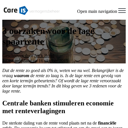
Open main navigation
3 oorzaken voor de lage
spaarrente
Geschreven door
Nick Bond
Laatst geüpdatet op 16 oktober 2019
Dat de rente zo goed als 0% is, weten we nu wel. Belangrijker is de
vraag
waarom
de rente zo laag is. Is de lage rente een gevolg van
een korte termijn gebeurtenis? Of wordt de lage rente veroorzaakt
door lange termijn trends? In dit blog geven we 3 redenen voor de
lage rente.
Centrale banken stimuleren economie
met renteverlagingen
De sterkste daling van de rente vond plaats net na de
financiële