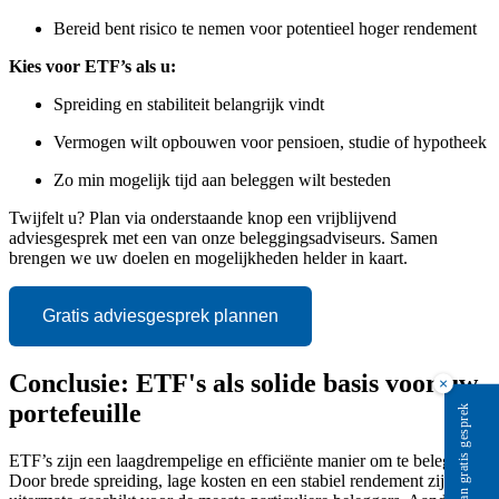
Bereid bent risico te nemen voor potentieel hoger rendement
Kies voor ETF’s als u:
Spreiding en stabiliteit belangrijk vindt
Vermogen wilt opbouwen voor pensioen, studie of hypotheek
Zo min mogelijk tijd aan beleggen wilt besteden
Twijfelt u? Plan via onderstaande knop een vrijblijvend
adviesgesprek met een van onze beleggingsadviseurs. Samen
brengen we uw doelen en mogelijkheden helder in kaart.
Gratis adviesgesprek plannen
Conclusie: ETF's als solide basis voor uw
×
portefeuille
Plan gratis gesprek
ETF’s zijn een laagdrempelige en efficiënte manier om te beleggen.
Door brede spreiding, lage kosten en een stabiel rendement zijn ze