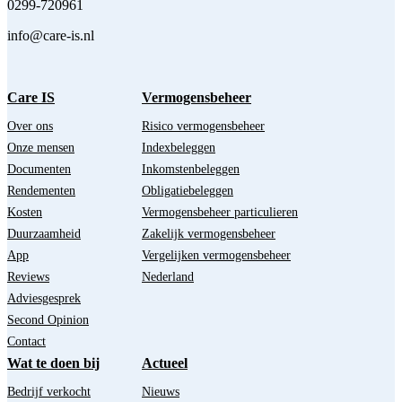
0299-720961
info@care-is.nl
Care IS
Vermogensbeheer
Over ons
Risico vermogensbeheer
Onze mensen
Indexbeleggen
Documenten
Inkomstenbeleggen
Rendementen
Obligatiebeleggen
Kosten
Vermogensbeheer particulieren
Duurzaamheid
Zakelijk vermogensbeheer
App
Vergelijken vermogensbeheer
Reviews
Nederland
Adviesgesprek
Second Opinion
Contact
Wat te doen bij
Actueel
Bedrijf verkocht
Nieuws