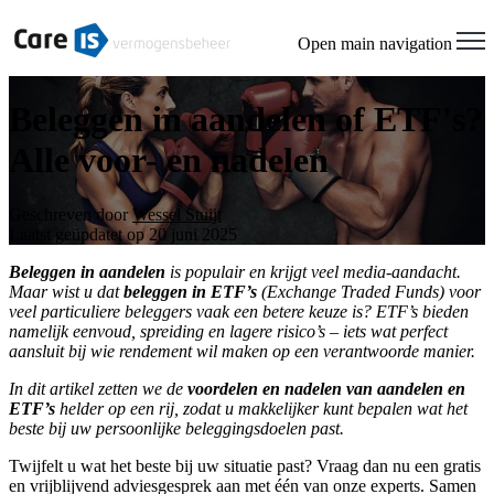
Open main navigation
Beleggen in aandelen of ETF's?
Alle voor- en nadelen
Geschreven door
Wessel Stuijt
Laatst geüpdatet op 20 juni 2025
Beleggen in aandelen
is populair en krijgt veel media-aandacht.
Maar wist u dat
beleggen in ETF’s
(Exchange Traded Funds) voor
veel particuliere beleggers vaak een betere keuze is? ETF’s bieden
namelijk eenvoud, spreiding en lagere risico’s – iets wat perfect
aansluit bij wie rendement wil maken op een verantwoorde manier.
In dit artikel zetten we de
voordelen en nadelen van aandelen en
ETF’s
helder op een rij, zodat u makkelijker kunt bepalen wat het
beste bij uw persoonlijke beleggingsdoelen past.
Twijfelt u wat het beste bij uw situatie past? Vraag dan nu een gratis
en vrijblijvend adviesgesprek aan met één van onze experts. Samen