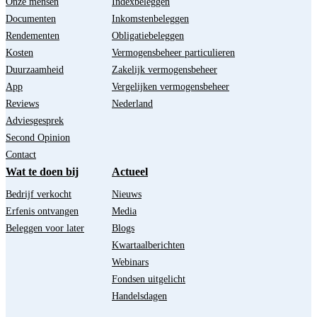
Onze mensen
Indexbeleggen
Documenten
Inkomstenbeleggen
Rendementen
Obligatiebeleggen
Kosten
Vermogensbeheer particulieren
Duurzaamheid
Zakelijk vermogensbeheer
App
Vergelijken vermogensbeheer
Reviews
Nederland
Adviesgesprek
Second Opinion
Contact
Wat te doen bij
Actueel
Bedrijf verkocht
Nieuws
Erfenis ontvangen
Media
Beleggen voor later
Blogs
Kwartaalberichten
Webinars
Fondsen uitgelicht
Handelsdagen