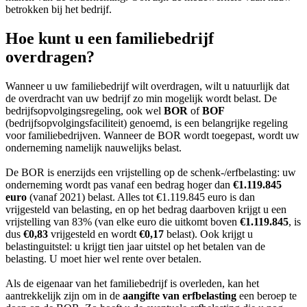
betrokken bij het bedrijf.
Hoe kunt u een familiebedrijf
overdragen?
Wanneer u uw familiebedrijf wilt overdragen, wilt u natuurlijk dat
de overdracht van uw bedrijf zo min mogelijk wordt belast. De
bedrijfsopvolgingsregeling, ook wel
BOR
of
BOF
(bedrijfsopvolgingsfaciliteit) genoemd, is een belangrijke regeling
voor familiebedrijven. Wanneer de BOR wordt toegepast, wordt uw
onderneming namelijk nauwelijks belast.
De BOR is enerzijds een vrijstelling op de schenk-/erfbelasting: uw
onderneming wordt pas vanaf een bedrag hoger dan
€1.119.845
euro
(vanaf 2021) belast. Alles tot €1.119.845 euro is dan
vrijgesteld van belasting, en op het bedrag daarboven krijgt u een
vrijstelling van 83% (van elke euro die uitkomt boven
€1.119.845
, is
dus
€0,83
vrijgesteld en wordt
€0,17
belast). Ook krijgt u
belastinguitstel: u krijgt tien jaar uitstel op het betalen van de
belasting. U moet hier wel rente over betalen.
Als de eigenaar van het familiebedrijf is overleden, kan het
aantrekkelijk zijn om in de
aangifte van erfbelasting
een beroep te