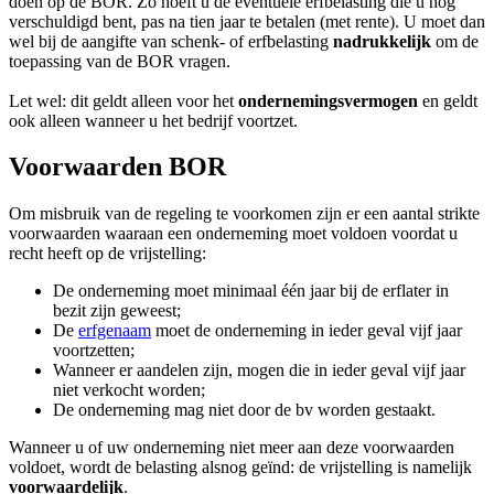
doen op de BOR. Zo hoeft u de eventuele erfbelasting die u nog
verschuldigd bent, pas na tien jaar te betalen (met rente). U moet dan
wel bij de aangifte van schenk- of erfbelasting
nadrukkelijk
om de
toepassing van de BOR vragen.
Let wel: dit geldt alleen voor het
ondernemingsvermogen
en geldt
ook alleen wanneer u het bedrijf voortzet.
Voorwaarden BOR
Om misbruik van de regeling te voorkomen zijn er een aantal strikte
voorwaarden waaraan een onderneming moet voldoen voordat u
recht heeft op de vrijstelling:
De onderneming moet minimaal één jaar bij de erflater in
bezit zijn geweest;
De
erfgenaam
moet de onderneming in ieder geval vijf jaar
voortzetten;
Wanneer er aandelen zijn, mogen die in ieder geval vijf jaar
niet verkocht worden;
De onderneming mag niet door de bv worden gestaakt.
Wanneer u of uw onderneming niet meer aan deze voorwaarden
voldoet, wordt de belasting alsnog geïnd: de vrijstelling is namelijk
voorwaardelijk
.