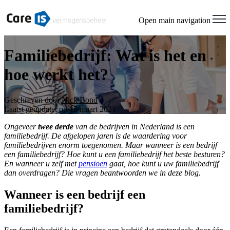
Open main navigation
Familiebedrijf: Wat is het en
hoe werkt het?
Geschreven door
Nick Bond
Laatst geüpdatet op 15 maart 2021
Ongeveer
twee derde
van de bedrijven in Nederland is een
familiebedrijf. De afgelopen jaren is de waardering voor
familiebedrijven enorm toegenomen. Maar wanneer is een bedrijf
een familiebedrijf? Hoe kunt u een familiebedrijf het beste besturen?
En wanneer u zelf met
pensioen
gaat, hoe kunt u uw familiebedrijf
dan overdragen? Die vragen beantwoorden we in deze blog.
Wanneer is een bedrijf een
familiebedrijf?