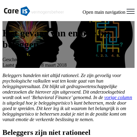
Open main navigation
Het gevaar van emotie bij
beleggen
Geschreven door
Jaap Steur
Laatst geüpdatet op 8 maart 2018
Beleggers handelen niet altijd rationeel. Ze zijn gevoelig voor
psychologische valkuilen wat ten koste gaat van hun
beleggingsresultaat. Dit blijkt uit gedragswetenschappelijke
onderzoeken die hierover zijn uitgevoerd. Dit onderzoeksgebied
wordt ook wel ‘Behavioral Finance’ genoemd. In de
vorige column
is uitgelegd hoe je beleggingsrisico’s kunt beheersen, mede door
goed te spreiden. Dit keer leg ik uit waarom het belangrijk is om
beleggingsrisico te beheersen zodat je niet in de positie komt om
vanuit emotie de verkeerde beslissing te nemen.
Beleggers zijn niet rationeel