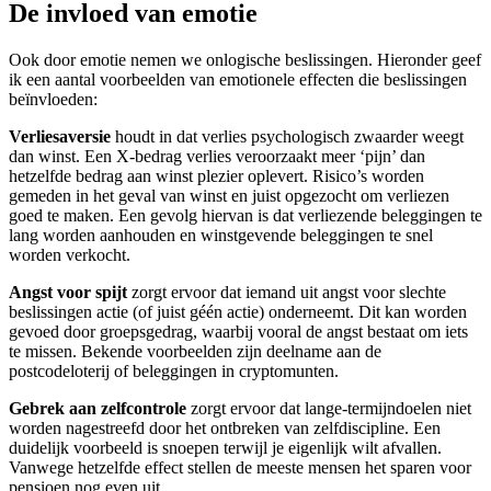
De invloed van emotie
Ook door emotie nemen we onlogische beslissingen. Hieronder geef
ik een aantal voorbeelden van emotionele effecten die beslissingen
beïnvloeden:
Verliesaversie
houdt in dat verlies psychologisch zwaarder weegt
dan winst. Een X-bedrag verlies veroorzaakt meer ‘pijn’ dan
hetzelfde bedrag aan winst plezier oplevert. Risico’s worden
gemeden in het geval van winst en juist opgezocht om verliezen
goed te maken. Een gevolg hiervan is dat verliezende beleggingen te
lang worden aanhouden en winstgevende beleggingen te snel
worden verkocht.
Angst voor spijt
zorgt ervoor dat iemand uit angst voor slechte
beslissingen actie (of juist géén actie) onderneemt. Dit kan worden
gevoed door groepsgedrag, waarbij vooral de angst bestaat om iets
te missen. Bekende voorbeelden zijn deelname aan de
postcodeloterij of beleggingen in cryptomunten.
Gebrek aan zelfcontrole
zorgt ervoor dat lange-termijndoelen niet
worden nagestreefd door het ontbreken van zelfdiscipline. Een
duidelijk voorbeeld is snoepen terwijl je eigenlijk wilt afvallen.
Vanwege hetzelfde effect stellen de meeste mensen het sparen voor
pensioen nog even uit.