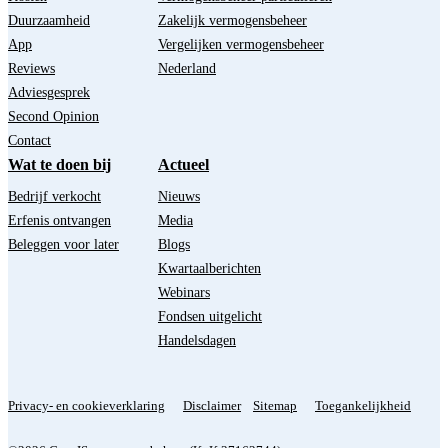
Duurzaamheid
Zakelijk vermogensbeheer
App
Vergelijken vermogensbeheer
Reviews
Nederland
Adviesgesprek
Second Opinion
Contact
Wat te doen bij
Actueel
Bedrijf verkocht
Nieuws
Erfenis ontvangen
Media
Beleggen voor later
Blogs
Kwartaalberichten
Webinars
Fondsen uitgelicht
Handelsdagen
Privacy- en cookieverklaring
Disclaimer
Sitemap
Toegankelijkheid