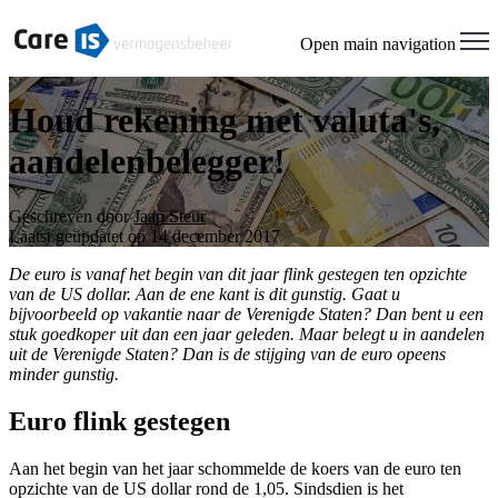
Open main navigation
Houd rekening met valuta's,
aandelenbelegger!
Geschreven door
Jaap Steur
Laatst geüpdatet op 14 december 2017
De euro is vanaf het begin van dit jaar flink gestegen ten opzichte
van de US dollar. Aan de ene kant is dit gunstig. Gaat u
bijvoorbeeld op vakantie naar de Verenigde Staten? Dan bent u een
stuk goedkoper uit dan een jaar geleden. Maar belegt u in aandelen
uit de Verenigde Staten? Dan is de stijging van de euro opeens
minder gunstig.
Euro flink gestegen
Aan het begin van het jaar schommelde de koers van de euro ten
opzichte van de US dollar rond de 1,05. Sindsdien is het