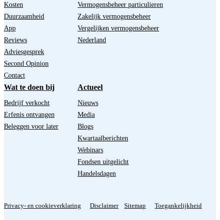
Kosten
Vermogensbeheer particulieren
Duurzaamheid
Zakelijk vermogensbeheer
App
Vergelijken vermogensbeheer
Reviews
Nederland
Adviesgesprek
Second Opinion
Contact
Wat te doen bij
Actueel
Bedrijf verkocht
Nieuws
Erfenis ontvangen
Media
Beleggen voor later
Blogs
Kwartaalberichten
Webinars
Fondsen uitgelicht
Handelsdagen
Privacy- en cookieverklaring
Disclaimer
Sitemap
Toegankelijkheid