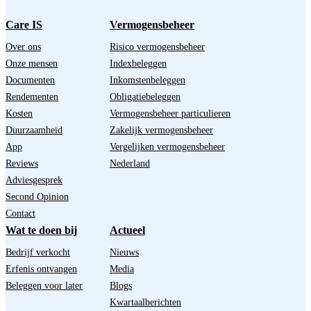
Care IS
Vermogensbeheer
Over ons
Risico vermogensbeheer
Onze mensen
Indexbeleggen
Documenten
Inkomstenbeleggen
Rendementen
Obligatiebeleggen
Kosten
Vermogensbeheer particulieren
Duurzaamheid
Zakelijk vermogensbeheer
App
Vergelijken vermogensbeheer
Reviews
Nederland
Adviesgesprek
Second Opinion
Contact
Wat te doen bij
Actueel
Bedrijf verkocht
Nieuws
Erfenis ontvangen
Media
Beleggen voor later
Blogs
Kwartaalberichten