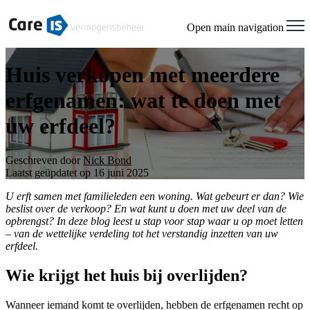
Open main navigation
Huis verkopen met meerdere
erfgenamen: wat te doen met
uw erfdeel?
Geschreven door
Nick Bond
Laatst geüpdatet op 16 juni 2025
U erft samen met familieleden een woning. Wat gebeurt er dan? Wie
beslist over de verkoop? En wat kunt u doen met uw deel van de
opbrengst? In deze blog leest u stap voor stap waar u op moet letten
– van de wettelijke verdeling tot het verstandig inzetten van uw
erfdeel.
Wie krijgt het huis bij overlijden?
Wanneer iemand komt te overlijden, hebben de erfgenamen recht op