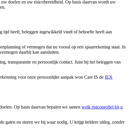
e, uw doelen en uw risicobereidheid. Op basis daarvan wordt uw
nen.
g tijd heeft, beleggen ingewikkeld vindt of behoefte heeft aan
nplanning of vermogen dat nu vooral op een spaarrekening staat. In
 vermogen daarbij kan aansluiten.
, transparantie en persoonlijk contact. Juist bij het beleggen van
ls erkenning voor onze persoonlijke aanpak won Care IS de
IEX
w doelen. Op basis daarvan bepalen we samen
welk risicoprofiel bij u
 gaten en sturen we bij waar nodig. U krijgt heldere uitleg, zonder