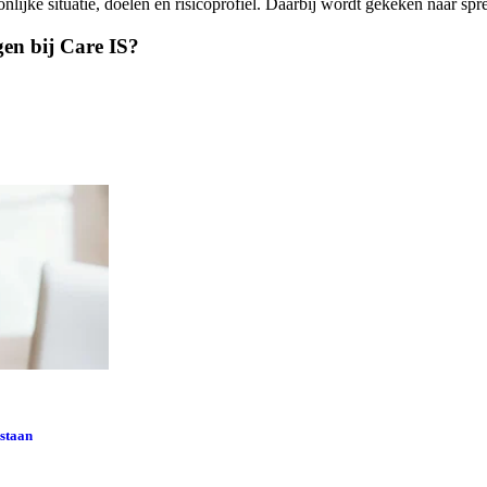
e situatie, doelen en risicoprofiel. Daarbij wordt gekeken naar spreid
en bij Care IS?
 staan