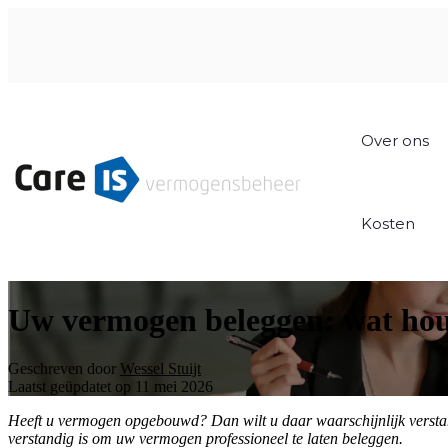
Over ons
Kosten
Uw vermogen beleggen: wat hou
Geschreven door
Wessel Stuijt
Laatst geüpdatet op 11 mei 2026
Heeft u vermogen opgebouwd? Dan wilt u daar waarschijnlijk verstand
verstandig is om uw vermogen professioneel te laten beleggen.