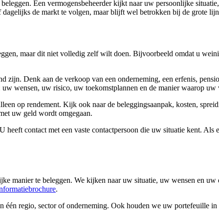
 beleggen. Een vermogensbeheerder kijkt naar uw persoonlijke situati
dagelijks de markt te volgen, maar blijft wel betrokken bij de grote lij
ggen, maar dit niet volledig zelf wilt doen. Bijvoorbeeld omdat u weini
d zijn. Denk aan de verkoop van een onderneming, een erfenis, pensioe
aatje: uw wensen, uw risico, uw toekomstplannen en de manier waarop uw
leen op rendement. Kijk ook naar de beleggingsaanpak, kosten, spreiding
r met uw geld wordt omgegaan.
 U heeft contact met een vaste contactpersoon die uw situatie kent. A
ijke manier te beleggen. We kijken naar uw situatie, uw wensen en u
nformatiebrochure
.
 één regio, sector of onderneming. Ook houden we uw portefeuille in de