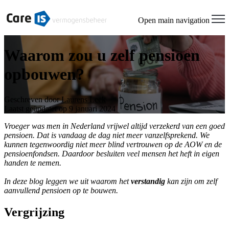
Open main navigation
Waarom zou u zelf pensioen
opbouwen?
Geschreven door
Laurens Leek
Laatst geüpdatet op 9 januari 2024
Vroeger was men in Nederland vrijwel altijd verzekerd van een goed
pensioen. Dat is vandaag de dag niet meer vanzelfsprekend. We
kunnen tegenwoordig niet meer blind vertrouwen op de AOW en de
pensioenfondsen. Daardoor besluiten veel mensen het heft in eigen
handen te nemen.
In deze blog leggen we uit waarom het
verstandig
kan zijn om zelf
aanvullend pensioen op te bouwen.
Vergrijzing