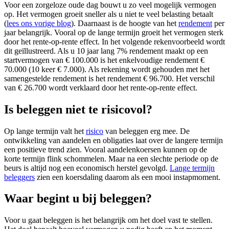
Voor een zorgeloze oude dag bouwt u zo veel mogelijk vermogen
screen
op. Het vermogen groeit sneller als u niet te veel belasting betaalt
reader
(
lees ons vorige blog
). Daarnaast is de hoogte van het
rendement
per
to
jaar belangrijk. Vooral op de lange termijn groeit het vermogen sterk
help
door het rente-op-rente effect. In het volgende rekenvoorbeeld wordt
you
dit geïllustreerd. Als u 10 jaar lang 7% rendement maakt op een
navigate
startvermogen van € 100.000 is het enkelvoudige rendement €
and
70.000 (10 keer € 7.000). Als rekening wordt gehouden met het
interact
samengestelde rendement is het rendement € 96.700. Het verschil
with
van € 26.700 wordt verklaard door het rente-op-rente effect.
the
content.
Is beleggen niet te risicovol?
Op lange termijn valt het
risico
van beleggen erg mee. De
ontwikkeling van aandelen en obligaties laat over de langere termijn
een positieve trend zien. Vooral aandelenkoersen kunnen op de
korte termijn flink schommelen. Maar na een slechte periode op de
beurs is altijd nog een economisch herstel gevolgd.
Lange termijn
beleggers
zien een koersdaling daarom als een mooi instapmoment.
Waar begint u bij beleggen?
Voor u gaat beleggen is het belangrijk om het doel vast te stellen.