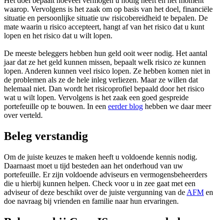
Het doel bepaalt hoeveel vermogen u nodig heeft en het moment
waarop. Vervolgens is het zaak om op basis van het doel, financiële
situatie en persoonlijke situatie uw risicobereidheid te bepalen. De
mate waarin u risico accepteert, hangt af van het risico dat u kunt
lopen en het risico dat u wilt lopen.
De meeste beleggers hebben hun geld ooit weer nodig. Het aantal
jaar dat ze het geld kunnen missen, bepaalt welk risico ze kunnen
lopen. Anderen kunnen veel risico lopen. Ze hebben komen niet in
de problemen als ze de hele inleg verliezen. Maar ze willen dat
helemaal niet. Dan wordt het risicoprofiel bepaald door het risico
wat u wilt lopen. Vervolgens is het zaak een goed gespreide
portefeuille op te bouwen. In een
eerder blog
hebben we daar meer
over verteld.
Beleg verstandig
Om de juiste keuzes te maken heeft u voldoende kennis nodig.
Daarnaast moet u tijd besteden aan het onderhoud van uw
portefeuille. Er zijn voldoende adviseurs en vermogensbeheerders
die u hierbij kunnen helpen. Check voor u in zee gaat met een
adviseur of deze beschikt over de juiste vergunning van de
AFM
en
doe navraag bij vrienden en familie naar hun ervaringen.