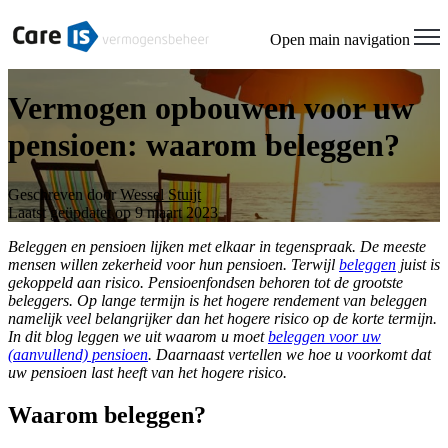
Welcome
to
Open main navigation
All
in
One
Vermogen opbouwen voor uw
Accessibility
screen
pensioen: waarom beleggen?
reader.
To
start
Geschreven door
Wessel Stuijt
the
Laatst geüpdatet op 9 maart 2023
All
in
Beleggen en pensioen lijken met elkaar in tegenspraak. De meeste
One
mensen willen zekerheid voor hun pensioen. Terwijl
beleggen
juist is
Accessibility
gekoppeld aan risico. Pensioenfondsen behoren tot de grootste
screen
beleggers. Op lange termijn is het hogere rendement van beleggen
reader,
namelijk veel belangrijker dan het hogere risico op de korte termijn.
press
In dit blog leggen we uit waarom u moet
beleggen voor uw
"Ctrl
(aanvullend) pensioen
. Daarnaast vertellen we hoe u voorkomt dat
+
uw pensioen last heeft van het hogere risico.
/".
This
Waarom beleggen?
shortcut
activates
the