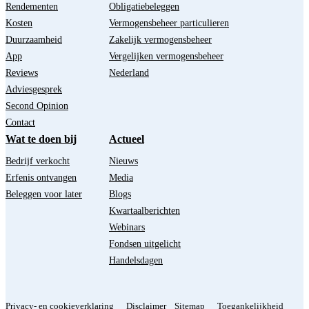
Rendementen
Obligatiebeleggen
Kosten
Vermogensbeheer particulieren
Duurzaamheid
Zakelijk vermogensbeheer
App
Vergelijken vermogensbeheer
Reviews
Nederland
Adviesgesprek
Second Opinion
Contact
Wat te doen bij
Actueel
Bedrijf verkocht
Nieuws
Erfenis ontvangen
Media
Beleggen voor later
Blogs
Kwartaalberichten
Webinars
Fondsen uitgelicht
Handelsdagen
Privacy- en cookieverklaring
Disclaimer
Sitemap
Toegankelijkheid