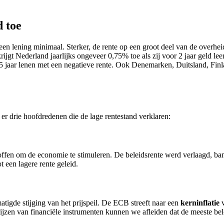
 toe
een lening minimaal. Sterker, de rente op een groot deel van de overhe
rijgt Nederland jaarlijks ongeveer 0,75% toe als zij voor 2 jaar geld l
15 jaar lenen met een negatieve rente. Ook Denemarken, Duitsland, Fin
 er drie hoofdredenen die de lage rentestand verklaren:
offen om de economie te stimuleren. De beleidsrente werd verlaagd, b
t een lagere rente geleid.
atigde stijging van het prijspeil. De ECB streeft naar een
kerninflatie
zen van financiële instrumenten kunnen we afleiden dat de meeste belegge