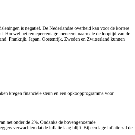
idsleningen is negatief. De Nederlandse overheid kan voor de kortere
eent. Hoewel het rentepercentage toeneemt naarmate de looptijd van de
land, Frankrijk, Japan, Oostenrijk, Zweden en Zwitserland kunnen
anken kregen financiële steun en een opkoopprogramma voor
van net onder de 2%. Ondanks de bovengenoemde
rs verwachten dat de inflatie laag blijft. Bij een lage inflatie zal de