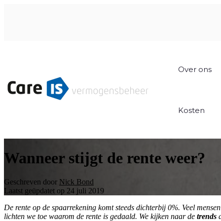
Over ons
Kosten
Wanneer stijgt de rente weer?
Geschreven door
Nick Bond
Laatst geüpdatet op 24 juli 2019
De rente op de spaarrekening komt steeds dichterbij 0%. Veel mensen 
lichten we toe waarom de rente is gedaald. We kijken naar de
trends