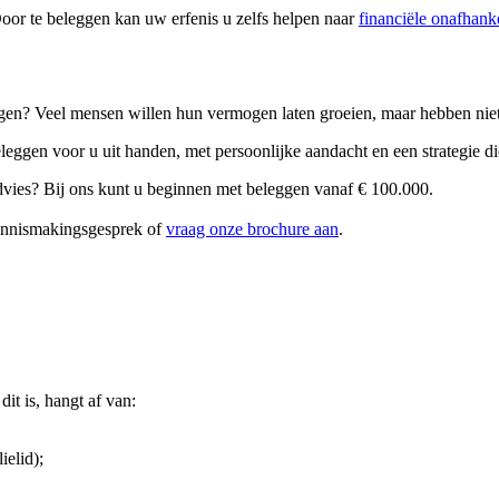
 Door te beleggen kan uw erfenis u zelfs helpen naar
financiële onafhank
en? Veel mensen willen hun vermogen laten groeien, maar hebben niet de
ggen voor u uit handen, met persoonlijke aandacht en een strategie die 
 advies? Bij ons kunt u beginnen met beleggen vanaf € 100.000.
kennismakingsgesprek of
vraag onze brochure aan
.
it is, hangt af van:
ielid);