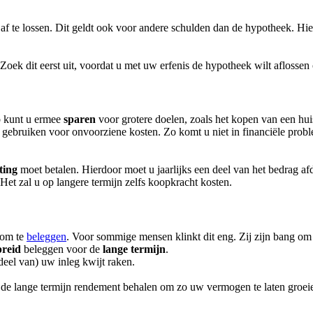
f te lossen. Dit geldt ook voor andere schulden dan de hypotheek. Hier
. Zoek dit eerst uit, voordat u met uw erfenis de hypotheek wilt afloss
o kunt u ermee
sparen
voor grotere doelen, zoals het kopen van een hu
u gebruiken voor onvoorziene kosten. Zo komt u niet in financiële pr
ting
moet betalen. Hierdoor moet u jaarlijks een deel van het bedrag a
. Het zal u op langere termijn zelfs koopkracht kosten.
s om te
beleggen
. Voor sommige mensen klinkt dit eng. Zij zijn bang om
preid
beleggen voor de
lange termijn
.
 deel van) uw inleg kwijt raken.
 de lange termijn rendement behalen om zo uw vermogen te laten groeie