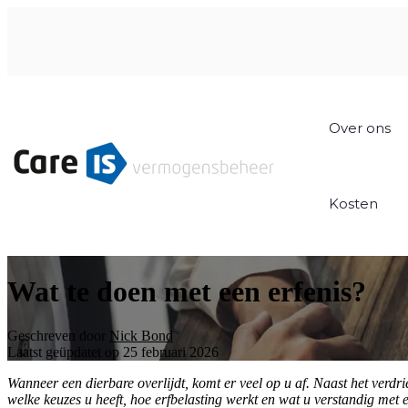
Over ons
Kosten
Wat te doen met een erfenis?
Geschreven door
Nick Bond
Laatst geüpdatet op 25 februari 2026
Wanneer een dierbare overlijdt, komt er veel op u af. Naast het verdri
welke keuzes u heeft, hoe erfbelasting werkt en wat u verstandig met e