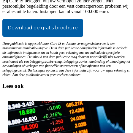
Bij Care IS beleggen wij uw vermogen zonder zorgen. Met
persoonlijke begeleiding door een vast contactpersoon proberen wij
er alles uit te halen. Instappen kan al vanaf 100.000 euro.
Download de gratis brochure
Deze publicatie is opgesteld door Care IS en Axento vermogensbeheer en is een
marketingcommunicatie-uitgave. De in deze publicatie aangeboden informatie is bedoeld
als informatie in algemene zin en houdt geen rekening met uw individuele specifieke
omstandigheden. De inhoud van deze publicatie mag daarom nadrukkelijk niet worden
beschouwd als een beleggingsaanbeveling, beleggingsadvies, aanbieding of uitnodiging tot
het aankopen of verkopen van financiële instrumenten of het afnemen van een
beleggingsdienst. Beslissingen op basis van deze informatie zijn voor uw eigen rekening en
risico. Aan deze publicatie kunt u geen rechten ontlenen.
Lees ook