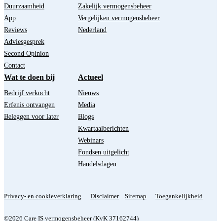
Duurzaamheid
Zakelijk vermogensbeheer
App
Vergelijken vermogensbeheer
Reviews
Nederland
Adviesgesprek
Second Opinion
Contact
Wat te doen bij
Actueel
Bedrijf verkocht
Nieuws
Erfenis ontvangen
Media
Beleggen voor later
Blogs
Kwartaalberichten
Webinars
Fondsen uitgelicht
Handelsdagen
Privacy- en cookieverklaring
Disclaimer
Sitemap
Toegankelijkheid
©2026 Care IS vermogensbeheer (KvK 37162744)