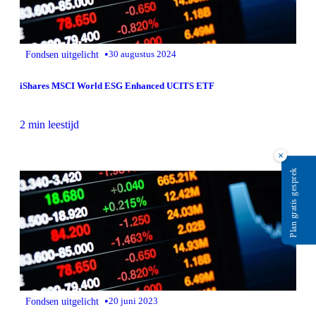
•
Fondsen uitgelicht
30 augustus 2024
iShares MSCI World ESG Enhanced UCITS ETF
2 min leestijd
×
Plan gratis gesprek
•
Fondsen uitgelicht
20 juni 2023