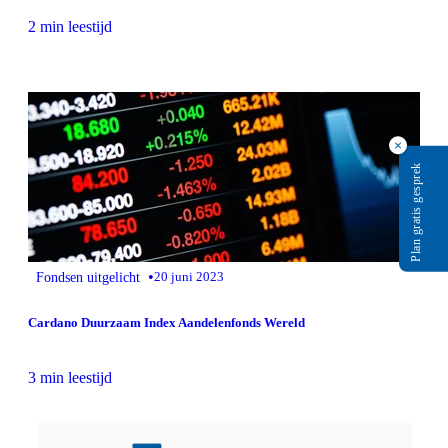
2 min leestijd
×
Plan gratis gesprek
•
Fondsen uitgelicht
20 juni 2023
Cardano Duurzaam Index Aandelenfonds Wereld
3 min leestijd