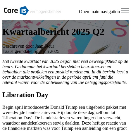
Open main navigation
Kwartaalbericht 2025 Q2
Geschreven door
Jaap Steur
Laatst geüpdatet op 4 juli 2025
Het tweede kwartaal van 2025 begon met veel beweeglijkheid op de
beurs. Gedurende het kwartaal herstelden beurskoersen en
behaalden alle profielen een positief rendement. In dit bericht leest u
over de marktontwikkelingen in de periode april t/m juni die
relevant waren voor de ontwikkeling van uw beleggingsportefeuille.
Liberation Day
Begin april introduceerde Donald Trump een uitgebreid pakket met
wereldwijde handelstarieven. Hij doopte deze dag zelf om tot
'Liberation Day'. De handelstarieven waren hoger dan verwacht,
waardoor aandelenkoersen stevig daalden. Deze heftige reactie van
de financiële markten was voor Trump een aanleiding om een groot