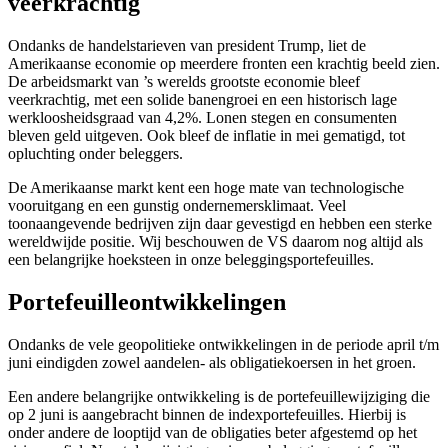
veerkrachtig
Ondanks de handelstarieven van president Trump, liet de
Amerikaanse economie op meerdere fronten een krachtig beeld zien.
De arbeidsmarkt van ’s werelds grootste economie bleef
veerkrachtig, met een solide banengroei en een historisch lage
werkloosheidsgraad van 4,2%. Lonen stegen en consumenten
bleven geld uitgeven. Ook bleef de inflatie in mei gematigd, tot
opluchting onder beleggers.
De Amerikaanse markt kent een hoge mate van technologische
vooruitgang en een gunstig ondernemersklimaat. Veel
toonaangevende bedrijven zijn daar gevestigd en hebben een sterke
wereldwijde positie. Wij beschouwen de VS daarom nog altijd als
een belangrijke hoeksteen in onze beleggingsportefeuilles.
Portefeuilleontwikkelingen
Ondanks de vele geopolitieke ontwikkelingen in de periode april t/m
juni eindigden zowel aandelen- als obligatiekoersen in het groen.
Een andere belangrijke ontwikkeling is de portefeuillewijziging die
op 2 juni is aangebracht binnen de indexportefeuilles. Hierbij is
onder andere de looptijd van de obligaties beter afgestemd op het