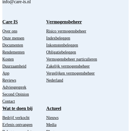
info@care-is.nl
Care IS
Vermogensbeheer
Over ons
Risico vermogensbeheer
Onze mensen
Indexbeleggen
Documenten
Inkomstenbeleggen
Rendementen
Obligatiebeleggen
Kosten
Vermogensbeheer particulieren
Duurzaamheid
Zakelijk vermogensbeheer
App
Vergelijken vermogensbeheer
Reviews
Nederland
Adviesgesprek
Second Opinion
Contact
Wat te doen bij
Actueel
Bedrijf verkocht
Nieuws
Erfenis ontvangen
Media