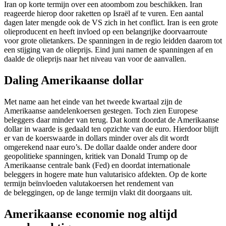
Iran op korte termijn over een atoombom zou beschikken. Iran
reageerde hierop door raketten op Israël af te vuren. Een aantal
dagen later mengde ook de VS zich in het conflict. Iran is een grote
olieproducent en heeft invloed op een belangrijke doorvaarroute
voor grote olietankers. De spanningen in de regio leidden daarom tot
een stijging van de olieprijs. Eind juni namen de spanningen af en
daalde de olieprijs naar het niveau van voor de aanvallen.
Daling Amerikaanse dollar
Met name aan het einde van het tweede kwartaal zijn de
Amerikaanse aandelenkoersen gestegen. Toch zien Europese
beleggers daar minder van terug. Dat komt doordat de Amerikaanse
dollar in waarde is gedaald ten opzichte van de euro. Hierdoor blijft
er van de koerswaarde in dollars minder over als dit wordt
omgerekend naar euro’s. De dollar daalde onder andere door
geopolitieke spanningen, kritiek van Donald Trump op de
Amerikaanse centrale bank (Fed) en doordat internationale
beleggers in hogere mate hun valutarisico afdekten. Op de korte
termijn beïnvloeden valutakoersen het rendement van
de beleggingen, op de lange termijn vlakt dit doorgaans uit.
Amerikaanse economie nog altijd