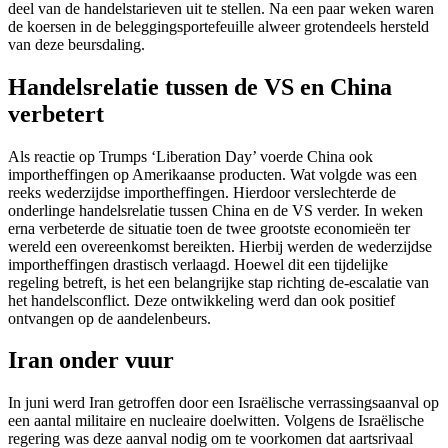
deel van de handelstarieven uit te stellen. Na een paar weken waren
de koersen in de beleggingsportefeuille alweer grotendeels hersteld
van deze beursdaling.
Handelsrelatie tussen de VS en China
verbetert
Als reactie op Trumps ‘Liberation Day’ voerde China ook
importheffingen op Amerikaanse producten. Wat volgde was een
reeks wederzijdse importheffingen. Hierdoor verslechterde de
onderlinge handelsrelatie tussen China en de VS verder. In weken
erna verbeterde de situatie toen de twee grootste economieën ter
wereld een overeenkomst bereikten. Hierbij werden de wederzijdse
importheffingen drastisch verlaagd. Hoewel dit een tijdelijke
regeling betreft, is het een belangrijke stap richting de-escalatie van
het handelsconflict. Deze ontwikkeling werd dan ook positief
ontvangen op de aandelenbeurs.
Iran onder vuur
In juni werd Iran getroffen door een Israëlische verrassingsaanval op
een aantal militaire en nucleaire doelwitten. Volgens de Israëlische
regering was deze aanval nodig om te voorkomen dat aartsrivaal