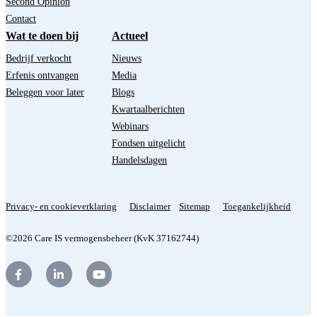
Second Opinion
Contact
Wat te doen bij
Actueel
Bedrijf verkocht
Nieuws
Erfenis ontvangen
Media
Beleggen voor later
Blogs
Kwartaalberichten
Webinars
Fondsen uitgelicht
Handelsdagen
Privacy- en cookieverklaring
Disclaimer
Sitemap
Toegankelijkheid
©2026 Care IS vermogensbeheer (KvK 37162744)