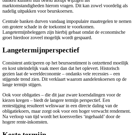
banken kunnen hun beleid abrupt wijzigen als
marktomstandigheden hierom vragen. Dit kan zowel voordelig als
nadelig uitpakken voor beurskoersen.
Centrale banken durven vandaag impopulaire maatregelen te nemen
om grotere schade in de toekomst te voorkomen.
Langetermijnbeleggers zijn hierbij gebaat omdat de economische
groei hierdoor zoveel mogelijk wordt gespaard.
Langetermijnperspectief
Consistent anticiperen op het beurssentiment is ontzettend moeilijk
en kost uiteindelijk vaak meer dan dat het oplevert. Historisch
gezien laat de wereldeconomie – ondanks vele recessies – een
stijgende trend zien. Dit verklaart waarom aandelenkoersen op de
lange termijn stijgen.
Ook voor obligaties – die dit jaar zware koersdalingen voor de
kiezen kregen – biedt de langere termijn perspectief. Een
rentestijging resulteert weliswaar in een directe daling van de
obligatiekoers, maar zorgt ook voor een hoger verwacht rendement.
Na verloop van tijd wordt het koersverlies ‘ingehaald’ door de
hogere rente-inkomsten.
Korte termijn