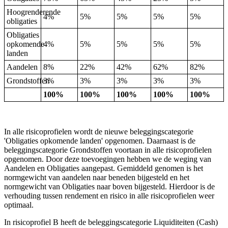
Hoogrenderende
4%
5%
5%
5%
5%
obligaties
Obligaties
opkomende
4%
5%
5%
5%
5%
landen
Aandelen
8%
22%
42%
62%
82%
Grondstoffen
3%
3%
3%
3%
3%
100%
100%
100%
100%
100%
In alle risicoprofielen wordt de nieuwe beleggingscategorie
'Obligaties opkomende landen' opgenomen. Daarnaast is de
beleggingscategorie Grondstoffen voortaan in alle risicoprofielen
opgenomen. Door deze toevoegingen hebben we de weging van
Aandelen en Obligaties aangepast. Gemiddeld genomen is het
normgewicht van aandelen naar beneden bijgesteld en het
normgewicht van Obligaties naar boven bijgesteld. Hierdoor is de
verhouding tussen rendement en risico in alle risicoprofielen weer
optimaal.
In risicoprofiel B heeft de beleggingscategorie Liquiditeiten (Cash)