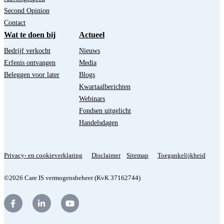
Second Opinion
Contact
Wat te doen bij
Actueel
Bedrijf verkocht
Nieuws
Erfenis ontvangen
Media
Beleggen voor later
Blogs
Kwartaalberichten
Webinars
Fondsen uitgelicht
Handelsdagen
Privacy- en cookieverklaring
Disclaimer
Sitemap
Toegankelijkheid
©2026 Care IS vermogensbeheer (KvK 37162744)