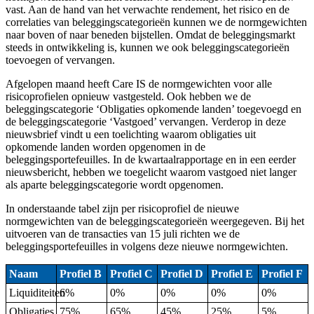
vast. Aan de hand van het verwachte rendement, het risico en de
correlaties van beleggingscategorieën kunnen we de normgewichten
naar boven of naar beneden bijstellen. Omdat de beleggingsmarkt
steeds in ontwikkeling is, kunnen we ook beleggingscategorieën
toevoegen of vervangen.
Afgelopen maand heeft Care IS de normgewichten voor alle
risicoprofielen opnieuw vastgesteld. Ook hebben we de
beleggingscategorie ‘Obligaties opkomende landen’ toegevoegd en
de beleggingscategorie ‘Vastgoed’ vervangen. Verderop in deze
nieuwsbrief vindt u een toelichting waarom obligaties uit
opkomende landen worden opgenomen in de
beleggingsportefeuilles. In de kwartaalrapportage en in een eerder
nieuwsbericht, hebben we toegelicht waarom vastgoed niet langer
als aparte beleggingscategorie wordt opgenomen.
In onderstaande tabel zijn per risicoprofiel de nieuwe
normgewichten van de beleggingscategorieën weergegeven. Bij het
uitvoeren van de transacties van 15 juli richten we de
beleggingsportefeuilles in volgens deze nieuwe normgewichten.
Naam
Profiel B
Profiel C
Profiel D
Profiel E
Profiel F
Liquiditeiten
6%
0%
0%
0%
0%
Obligaties
75%
65%
45%
25%
5%