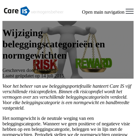
Open main navigation
Wijziging
beleggingscategorieën en
normgewichten
Geschreven door
Jaap Steur
Laatst geüpdatet op 14 juli 2015
Voor het beheer van uw beleggingsportefeuille hanteert Care IS vijf
verschillende risicoprofielen. Binnen elk risicoprofiel wordt het
vermogen over zes verschillende beleggingscategorieën verdeeld.
Voor elke beleggingscategorie is een normgewicht en bandbreedte
vastgesteld.
Het normgewicht is de neutrale weging van een
beleggingscategorie. Wanneer we geen positieve of negatieve visie
hebben op een beleggingscategorie, beleggen we in lijn met de
normgewichten. Periodiek stellen we de normgewichten opnieuw