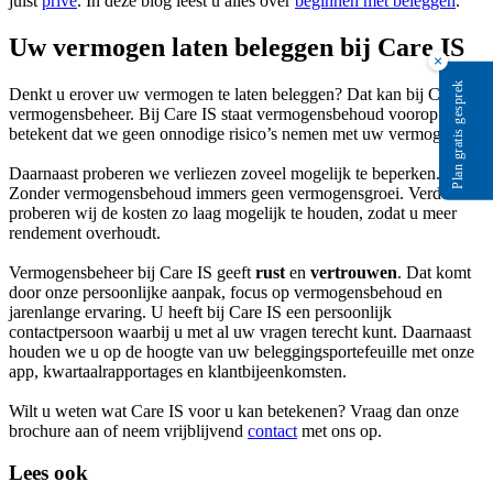
juist
privé
. In deze blog leest u alles over
beginnen met beleggen
.
Uw vermogen laten beleggen bij Care IS
×
Plan gratis gesprek
Denkt u erover uw vermogen te laten beleggen? Dat kan bij Care IS
vermogensbeheer. Bij Care IS staat vermogensbehoud voorop. Dat
betekent dat we geen onnodige risico’s nemen met uw vermogen.
Daarnaast proberen we verliezen zoveel mogelijk te beperken.
Zonder vermogensbehoud immers geen vermogensgroei. Verder
proberen wij de kosten zo laag mogelijk te houden, zodat u meer
rendement overhoudt.
Vermogensbeheer bij Care IS geeft
rust
en
vertrouwen
. Dat komt
door onze persoonlijke aanpak, focus op vermogensbehoud en
jarenlange ervaring. U heeft bij Care IS een persoonlijk
contactpersoon waarbij u met al uw vragen terecht kunt. Daarnaast
houden we u op de hoogte van uw beleggingsportefeuille met onze
app, kwartaalrapportages en klantbijeenkomsten.
Wilt u weten wat Care IS voor u kan betekenen? Vraag dan onze
brochure aan of neem vrijblijvend
contact
met ons op.
Lees ook