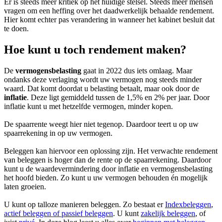
Er is steeds meer kritiek op het huidige stelsel. Steeds meer mensen
vragen om een heffing over het daadwerkelijk behaalde rendement.
Hier komt echter pas verandering in wanneer het kabinet besluit dat
te doen.
Hoe kunt u toch rendement maken?
De
vermogensbelasting
gaat in 2022 dus iets omlaag. Maar
ondanks deze verlaging wordt uw vermogen nog steeds minder
waard. Dat komt doordat u belasting betaalt, maar ook door de
inflatie
. Deze ligt gemiddeld tussen de 1,5% en 2% per jaar. Door
inflatie kunt u met hetzelfde vermogen, minder kopen.
De spaarrente weegt hier niet tegenop. Daardoor teert u op uw
spaarrekening in op uw vermogen.
Beleggen kan hiervoor een oplossing zijn. Het verwachte rendement
van beleggen is hoger dan de rente op de spaarrekening. Daardoor
kunt u de waardevermindering door inflatie en vermogensbelasting
het hoofd bieden. Zo kunt u uw vermogen behouden én mogelijk
laten groeien.
U kunt op talloze manieren beleggen. Zo bestaat er
Indexbeleggen
,
actief beleggen of passief beleggen
. U kunt
zakelijk beleggen
, of