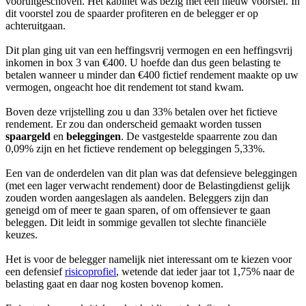
vooruitgeschoven. Het kabinet was bezig met een nieuw voorstel. In
dit voorstel zou de spaarder profiteren en de belegger er op
achteruitgaan.
Dit plan ging uit van een heffingsvrij vermogen en een heffingsvrij
inkomen in box 3 van €400. U hoefde dan dus geen belasting te
betalen wanneer u minder dan €400 fictief rendement maakte op uw
vermogen, ongeacht hoe dit rendement tot stand kwam.
Boven deze vrijstelling zou u dan 33% betalen over het fictieve
rendement. Er zou dan onderscheid gemaakt worden tussen
spaargeld
en
beleggingen
. De vastgestelde spaarrente zou dan
0,09% zijn en het fictieve rendement op beleggingen 5,33%.
Een van de onderdelen van dit plan was dat defensieve beleggingen
(met een lager verwacht rendement) door de Belastingdienst gelijk
zouden worden aangeslagen als aandelen. Beleggers zijn dan
geneigd om of meer te gaan sparen, of om offensiever te gaan
beleggen. Dit leidt in sommige gevallen tot slechte financiële
keuzes.
Het is voor de belegger namelijk niet interessant om te kiezen voor
een defensief
risicoprofiel
, wetende dat ieder jaar tot 1,75% naar de
belasting gaat en daar nog kosten bovenop komen.