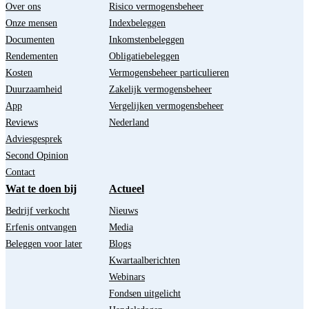
Over ons
Risico vermogensbeheer
Onze mensen
Indexbeleggen
Documenten
Inkomstenbeleggen
Rendementen
Obligatiebeleggen
Kosten
Vermogensbeheer particulieren
Duurzaamheid
Zakelijk vermogensbeheer
App
Vergelijken vermogensbeheer
Reviews
Nederland
Adviesgesprek
Second Opinion
Contact
Wat te doen bij
Actueel
Bedrijf verkocht
Nieuws
Erfenis ontvangen
Media
Beleggen voor later
Blogs
Kwartaalberichten
Webinars
Fondsen uitgelicht