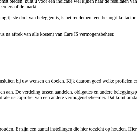
mst bieden, kunt u voor een indicatie wel kijken naar de resultaten va
erders of de markt.
rijkste doel van beleggen is, is het rendement een belangrijke factor.
s na aftrek van alle kosten) van Care IS vermogensbeheer.
aansluiten bij uw wensen en doelen. Kijk daarom goed welke profielen 
elen aan. De verdeling tussen aandelen, obligaties en andere beleggingspr
eutrale risicoprofiel van een andere vermogensbeheerder. Dat komt omd
uden. Er zijn een aantal instellingen die hier toezicht op houden. Hi