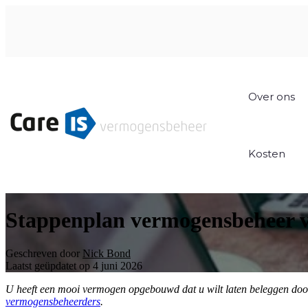
Over ons
Kosten
Stappenplan vermogensbeheer v
Geschreven door
Nick Bond
Laatst geüpdatet op 4 juni 2026
U heeft een mooi vermogen opgebouwd dat u wilt laten beleggen door een
vermogensbeheerders
.