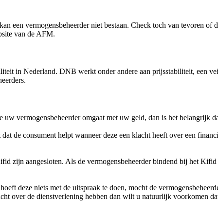
 kan een vermogensbeheerder niet bestaan. Check toch van tevoren of 
ebsite van de AFM.
biliteit in Nederland. DNB werkt onder andere aan prijsstabiliteit, een 
heerders.
oe uw vermogensbeheerder omgaat met uw geld, dan is het belangrijk da
uut dat de consument helpt wanneer deze een klacht heeft over een financi
fid zijn aangesloten. Als de vermogensbeheerder bindend bij het Kifid
hoeft deze niets met de uitspraak te doen, mocht de vermogensbeheerder
acht over de dienstverlening hebben dan wilt u natuurlijk voorkomen da