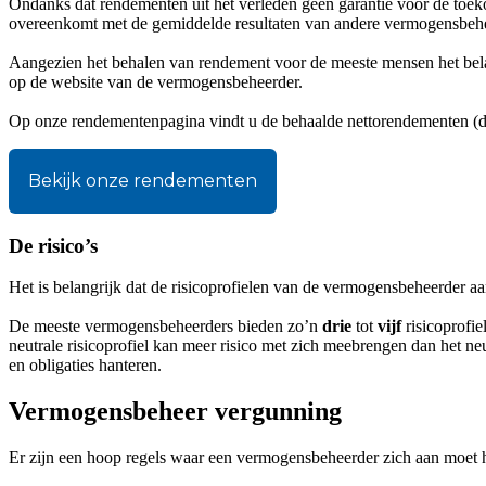
Ondanks dat rendementen uit het verleden geen garantie voor de toeko
overeenkomt met de gemiddelde resultaten van andere vermogensbehe
Aangezien het behalen van rendement voor de meeste mensen het belang
op de website van de vermogensbeheerder.
Op onze rendementenpagina vindt u de behaalde nettorendementen (du
Bekijk onze rendementen
De risico’s
Het is belangrijk dat de risicoprofielen van de vermogensbeheerder 
De meeste vermogensbeheerders bieden zo’n
drie
tot
vijf
risicoprofi
neutrale risicoprofiel kan meer risico met zich meebrengen dan het n
en obligaties hanteren.
Vermogensbeheer vergunning
Er zijn een hoop regels waar een vermogensbeheerder zich aan moet ho