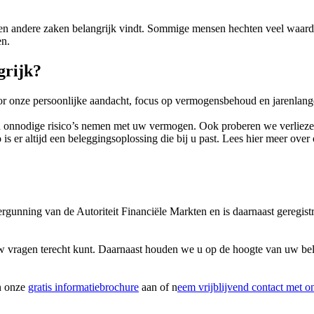
een andere zaken belangrijk vindt. Sommige mensen hechten veel waar
en.
grijk?
r onze persoonlijke aandacht, focus op vermogensbehoud en jarenlange
en onnodige risico’s nemen met uw vermogen. Ook proberen we verlie
s er altijd een beleggingsoplossing die bij u past. Lees hier meer over
gunning van de Autoriteit Financiële Markten en is daarnaast geregistre
 uw vragen terecht kunt. Daarnaast houden we u op de hoogte van uw be
n onze
gratis informatiebrochure
aan of n
eem vrijblijvend contact met o