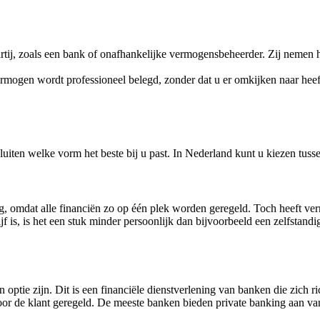
rtij, zoals een bank of onafhankelijke vermogensbeheerder. Zij nemen
gen wordt professioneel belegd, zonder dat u er omkijken naar heeft.
sluiten welke vorm het beste bij u past. In Nederland kunt u kiezen tu
ig, omdat alle financiën zo op één plek worden geregeld. Toch heeft v
f is, is het een stuk minder persoonlijk dan bijvoorbeeld een zelfstan
 optie zijn. Dit is een financiële dienstverlening van banken die zich 
oor de klant geregeld. De meeste banken bieden private banking aan va