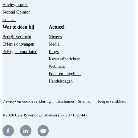
Adviesgesprek
Second Opinion
Contact
Wat te doen bij
Actueel
Bedrijf verkocht
Nieuws
Erfenis ontvangen
Media
Beleggen voor later
Blogs
Kwartaalberichten
Webinars
Fondsen uitgelicht
Handelsdagen
Privacy- en cookieverklaring
Disclaimer
Sitemap
Toegankelijkheid
©2026 Care IS vermogensbeheer (KvK 37162744)