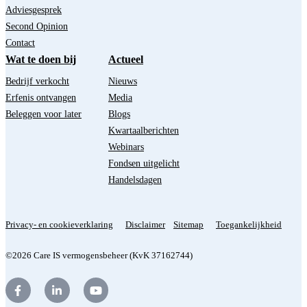
Adviesgesprek
Second Opinion
Contact
Wat te doen bij
Actueel
Bedrijf verkocht
Nieuws
Erfenis ontvangen
Media
Beleggen voor later
Blogs
Kwartaalberichten
Webinars
Fondsen uitgelicht
Handelsdagen
Privacy- en cookieverklaring
Disclaimer
Sitemap
Toegankelijkheid
©2026 Care IS vermogensbeheer (KvK 37162744)