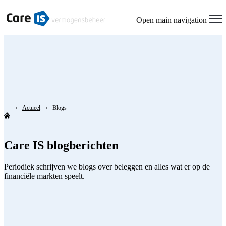
Welcome
to
Open main navigation
All
in
One
Accessibility
screen
reader.
To
start
the
All
Actueel
Blogs
in
One
Accessibility
Care IS blogberichten
screen
reader,
press
Periodiek schrijven we blogs over beleggen en alles wat er op de
"Ctrl
financiële markten speelt.
+
/".
This
shortcut
activates
the