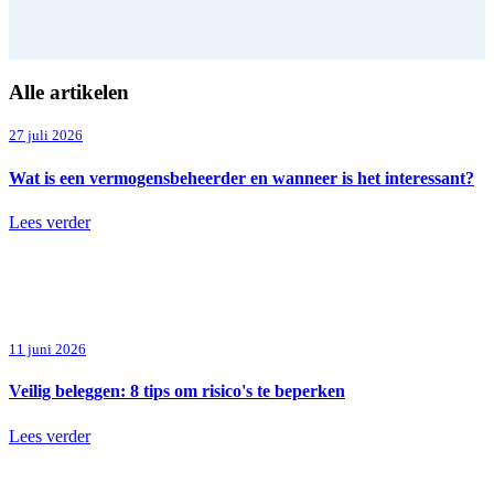
screen
reader
to
help
Alle artikelen
you
navigate
27 juli 2026
and
interact
Wat is een vermogensbeheerder en wanneer is het interessant?
with
the
content.
Lees verder
11 juni 2026
Veilig beleggen: 8 tips om risico's te beperken
Lees verder