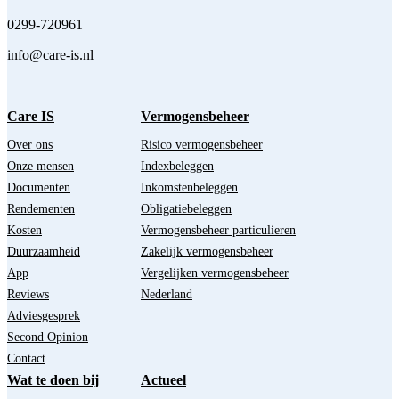
0299-720961
info@care-is.nl
Care IS
Vermogensbeheer
Over ons
Risico vermogensbeheer
Onze mensen
Indexbeleggen
Documenten
Inkomstenbeleggen
Rendementen
Obligatiebeleggen
Kosten
Vermogensbeheer particulieren
Duurzaamheid
Zakelijk vermogensbeheer
App
Vergelijken vermogensbeheer
Reviews
Nederland
Adviesgesprek
Second Opinion
Contact
Wat te doen bij
Actueel